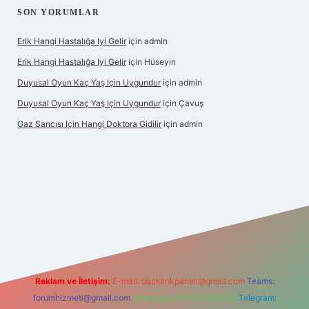
SON YORUMLAR
Erik Hangi Hastalığa Iyi Gelir
için
admin
Erik Hangi Hastalığa Iyi Gelir
için
Hüseyin
Duyusal Oyun Kaç Yaş Için Uygundur
için
admin
Duyusal Oyun Kaç Yaş Için Uygundur
için
Çavuş
Gaz Sancısı Için Hangi Doktora Gidilir
için
admin
texper.xyz/
Reklam ve İletişim:
E-mail:
backlinkpaneli@gmail.com
Teams:
forumhizmeti@gmail.com
Whatsapp: 0262 606 0 726
Telegram: