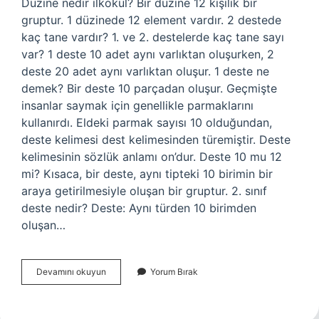
Düzine nedir ilkokul? Bir düzine 12 kişilik bir
gruptur. 1 düzinede 12 element vardır. 2 destede
kaç tane vardır? 1. ve 2. destelerde kaç tane sayı
var? 1 deste 10 adet aynı varlıktan oluşurken, 2
deste 20 adet aynı varlıktan oluşur. 1 deste ne
demek? Bir deste 10 parçadan oluşur. Geçmişte
insanlar saymak için genellikle parmaklarını
kullanırdı. Eldeki parmak sayısı 10 olduğundan,
deste kelimesi dest kelimesinden türemiştir. Deste
kelimesinin sözlük anlamı on’dur. Deste 10 mu 12
mi? Kısaca, bir deste, aynı tipteki 10 birimin bir
araya getirilmesiyle oluşan bir gruptur. 2. sınıf
deste nedir? Deste: Aynı türden 10 birimden
oluşan…
Deste
Devamını okuyun
Yorum Bırak
Nedir
2
Sınıf