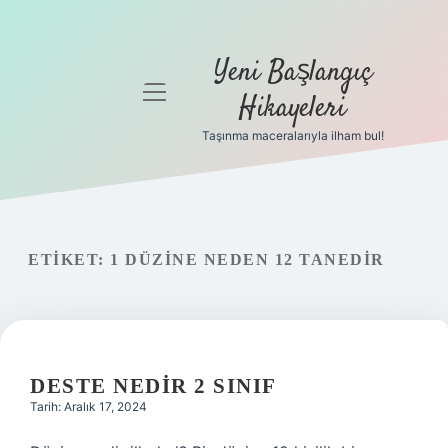
Yeni Başlangıç
menüyü
Hikayeleri
aç
Taşınma maceralarıyla ilham bul!
Anasayfa
Gizlilik
Politikası
ETIKET:
1 DÜZINE NEDEN 12 TANEDIR
Yasal Uyarı
Hakkımızda
DESTE NEDIR 2 SINIF
Tarih: Aralık 17, 2024