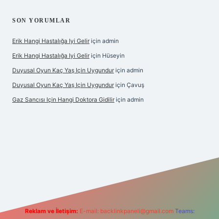
SON YORUMLAR
Erik Hangi Hastalığa Iyi Gelir
için
admin
Erik Hangi Hastalığa Iyi Gelir
için
Hüseyin
Duyusal Oyun Kaç Yaş Için Uygundur
için
admin
Duyusal Oyun Kaç Yaş Için Uygundur
için
Çavuş
Gaz Sancısı Için Hangi Doktora Gidilir
için
admin
texper.xyz/
Reklam ve İletişim:
E-mail:
backlinkpaneli@gmail.com
Teams: