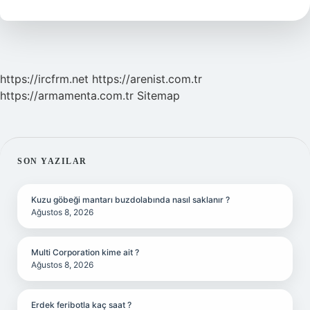
Iyi
Gelir
https://ircfrm.net
https://arenist.com.tr
https://armamenta.com.tr
Sitemap
SIDEBAR
SON YAZILAR
Kuzu göbeği mantarı buzdolabında nasıl saklanır ?
Ağustos 8, 2026
Multi Corporation kime ait ?
Ağustos 8, 2026
Erdek feribotla kaç saat ?