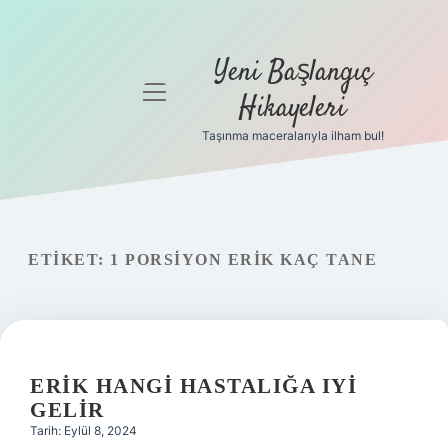
Yeni Başlangıç
menüyü
Hikayeleri
aç
Taşınma maceralarıyla ilham bul!
Anasayfa
Gizlilik
Politikası
ETIKET:
1 PORSIYON ERIK KAÇ TANE
Yasal Uyarı
Hakkımızda
ERIK HANGI HASTALIĞA IYI
GELIR
Tarih: Eylül 8, 2024