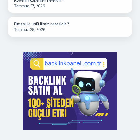
Köftenin kökenleri nelerdir ?
Temmuz 27, 2026
Elması ile ünlü ilimiz neresidir ?
Temmuz 25, 2026