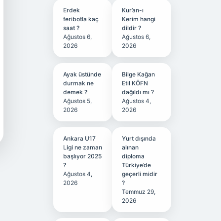
Erdek
Kur’an-ı
feribotla kaç
Kerim hangi
saat ?
dildir ?
Ağustos 6,
Ağustos 6,
2026
2026
Ayak üstünde
Bilge Kağan
durmak ne
Etil KÖFN
demek ?
dağıldı mı ?
Ağustos 5,
Ağustos 4,
2026
2026
Ankara U17
Yurt dışında
Ligi ne zaman
alınan
başlıyor 2025
diploma
?
Türkiye’de
Ağustos 4,
geçerli midir
2026
?
Temmuz 29,
2026