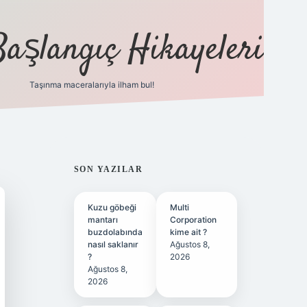
Başlangıç Hikayeleri
Taşınma maceralarıyla ilham bul!
ilbet
vd casino
vdcasino
https://www.betexper.xy
SIDEBAR
SON YAZILAR
Kuzu göbeği
Multi
mantarı
Corporation
buzdolabında
kime ait ?
nasıl saklanır
Ağustos 8,
?
2026
Ağustos 8,
2026