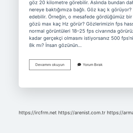
göz 20 kilometre görebilir. Aslında bundan 
nereye baktığımıza bağlı. Göz kaç k görüyor? 
edebilir. Örneğin, o mesafede gördüğümüz bir ar
gözü max kaç Hz görür? Gözlerimizin fps hass
normal görüntüleri 18–25 fps civarında görürü
kadar gerçekçi olmasını istiyorsanız 500 fps’n
8k mı? İnsan gözünün…
Insan
Devamını okuyun
Yorum Bırak
Gözü
Ne
Kadar
Görür
https://ircfrm.net
https://arenist.com.tr
https://ar