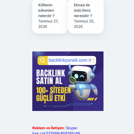
Köftenin
Elması ile
kökenleri
ünlü ilimiz
nelerdir ?
neresidir ?
Temmuz 27,
Temmuz 25,
2026
2026
Reklam ve İletişim:
Skype:
live:.cid.575569c608265c69