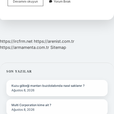
1
Devamını okuyun
Yorum Bırak
Dönüm
Tarla
Sürmek
Için
Kaç
Litre
Mazot
https://ircfrm.net
https://arenist.com.tr
https://armamenta.com.tr
Sitemap
SIDEBAR
SON YAZILAR
Kuzu göbeği mantarı buzdolabında nasıl saklanır ?
Ağustos 8, 2026
Multi Corporation kime ait ?
Ağustos 8, 2026