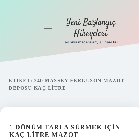
Yeni Başlangıç
menüyü
Hikayeleri
aç
Taşınma maceralarıyla ilham bul!
Anasayfa
Gizlilik
Politikası
ETIKET:
240 MASSEY FERGUSON MAZOT
Yasal Uyarı
DEPOSU KAÇ LITRE
Hakkımızda
1 DÖNÜM TARLA SÜRMEK IÇIN
KAÇ LITRE MAZOT