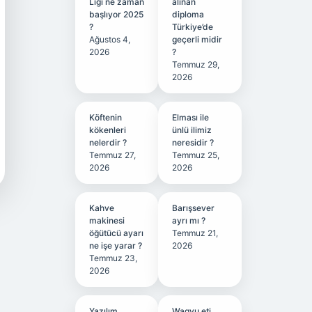
Ligi ne zaman
alınan
başlıyor 2025
diploma
?
Türkiye’de
Ağustos 4,
geçerli midir
2026
?
Temmuz 29,
2026
Köftenin
Elması ile
kökenleri
ünlü ilimiz
nelerdir ?
neresidir ?
Temmuz 27,
Temmuz 25,
2026
2026
Kahve
Barışsever
makinesi
ayrı mı ?
öğütücü ayarı
Temmuz 21,
ne işe yarar ?
2026
Temmuz 23,
2026
Yazılım
Wagyu eti