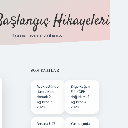
Başlangıç Hikayeleri
Taşınma maceralarıyla ilham bul!
ilbet
vd casino
vdcasino
https://www.betexper.xy
SIDEBAR
SON YAZILAR
Ayak üstünde
Bilge Kağan
durmak ne
Etil KÖFN
demek ?
dağıldı mı ?
Ağustos 5,
Ağustos 4,
2026
2026
Ankara U17
Yurt dışında