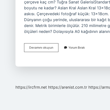
çerçeve kaç cm? Tuğra Sanat GalerisiStandart
boyutu ne kadar? Aslan Kral Aslan Kral 13x18
askısı. Çerçevedeki fotoğraf küçük: 13x18cm.
Dünyanın çoğu yerinde, uluslararası bir kağıt 
denir. Metrik birimlerle ölçülür. 210 milimetre
ölçüleri neden? Dolayısıyla A0 kağıdının ala
A4
Devamını okuyun
Yorum Bırak
Boyutu
Çerçeve
Kaç
Cm
https://ircfrm.net
https://arenist.com.tr
https://ar