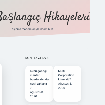
Başlangıç Hikayeleri
Taşınma maceralarıyla ilham bul!
ilbet
vd casino
vdcasino
https://www.betexper.xy
SIDEBAR
SON YAZILAR
Kuzu göbeği
Multi
mantarı
Corporation
buzdolabında
kime ait ?
nasıl saklanır
Ağustos 8,
?
2026
Ağustos 8,
2026