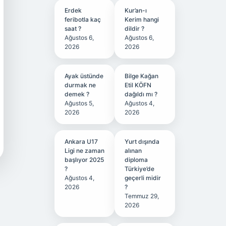
Erdek
Kur’an-ı
feribotla kaç
Kerim hangi
saat ?
dildir ?
Ağustos 6,
Ağustos 6,
2026
2026
Ayak üstünde
Bilge Kağan
durmak ne
Etil KÖFN
demek ?
dağıldı mı ?
Ağustos 5,
Ağustos 4,
2026
2026
Ankara U17
Yurt dışında
Ligi ne zaman
alınan
başlıyor 2025
diploma
?
Türkiye’de
Ağustos 4,
geçerli midir
2026
?
Temmuz 29,
2026