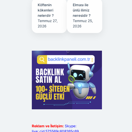
Köftenin
Elması ile
kökenleri
ünlü ilimiz
nelerdir ?
neresidir ?
Temmuz 27,
Temmuz 25,
2026
2026
Reklam ve İletişim:
Skype:
live:.cid.575569c608265c69