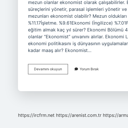
mezun olanlar ekonomist olarak çalışabilirler. 
süreçlerini yönetir, parasal işlemleri yönetir v
mezunları ekonomist olabilir? Mezun oldukları
%11.17İşletme. %9.61Ekonomi (İngilizce) %7.01
eğitim almak kaç yıl sürer? Ekonomi Bölümü 4 
olanlar “Ekonomist” unvanını alırlar. Ekonomi
ekonomi politikasını iş dünyasının uygulamaları
kadar maaş alır? Ekonomist…
Ekonomist
Devamını okuyun
Yorum Bırak
Olmak
Için
Ne
Okunur
https://ircfrm.net
https://arenist.com.tr
https://ar