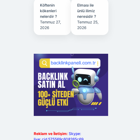
Köftenin
Elması ile
kökenleri
ünlü ilimiz
nelerdir ?
neresidir ?
Temmuz 27,
Temmuz 25,
2026
2026
Reklam ve İletişim:
Skype:
live:.cid.575569c608265c69