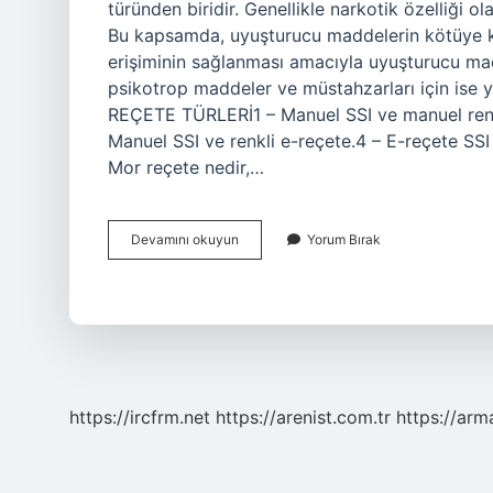
türünden biridir. Genellikle narkotik özelliği ola
Bu kapsamda, uyuşturucu maddelerin kötüye k
erişiminin sağlanması amacıyla uyuşturucu madd
psikotrop maddeler ve müstahzarları için ise y
REÇETE TÜRLERİ1 – Manuel SSI ve manuel renkl
Manuel SSI ve renkli e-reçete.4 – E-reçete SSI 
Mor reçete nedir,…
Siyah
Devamını okuyun
Yorum Bırak
Reçete
Ne
Demek
https://ircfrm.net
https://arenist.com.tr
https://ar