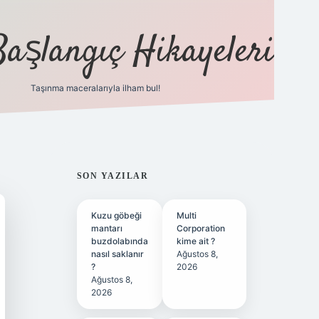
Başlangıç Hikayeleri
Taşınma maceralarıyla ilham bul!
ilbet
vd casino
vdcasino
https://www.bet
SIDEBAR
SON YAZILAR
Kuzu göbeği
Multi
mantarı
Corporation
buzdolabında
kime ait ?
nasıl saklanır
Ağustos 8,
?
2026
Ağustos 8,
2026