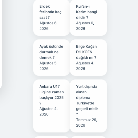
Erdek
Kur’an-ı
feribotla kaç
Kerim hangi
saat ?
dildir ?
Ağustos 6,
Ağustos 6,
2026
2026
Ayak üstünde
Bilge Kağan
durmak ne
Etil KÖFN
demek ?
dağıldı mı ?
Ağustos 5,
Ağustos 4,
2026
2026
Ankara U17
Yurt dışında
Ligi ne zaman
alınan
başlıyor 2025
diploma
?
Türkiye’de
Ağustos 4,
geçerli midir
2026
?
Temmuz 29,
2026