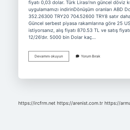
fiyatı 0,03 dolar. Türk Lirası’nın güncel döviz 
uygulamamızı indirinDönüşüm oranları ABD Do
352.26300 TRY20 704.52600 TRY8 satır daha 
Güncel serbest piyasa rakamlarına göre 25 U
istiyorsanız, alış fiyatı 870.53 TL ve satış fiyat
12/26’dır. 5000 bin Dolar kaç…
25
Devamını okuyun
Yorum Bırak
Bin
Dolar
Kaç
Bin
Tl
https://ircfrm.net
https://arenist.com.tr
https://ar