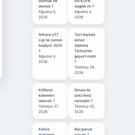
durmak ne
Etil KÖFN
demek ?
dağıldı mı ?
Ağustos 5,
Ağustos 4,
2026
2026
Ankara U17
Yurt dışında
Ligi ne zaman
alınan
başlıyor 2025
diploma
?
Türkiye’de
Ağustos 4,
geçerli midir
2026
?
Temmuz 29,
2026
Köftenin
Elması ile
kökenleri
ünlü ilimiz
nelerdir ?
neresidir ?
Temmuz 27,
Temmuz 25,
2026
2026
Kahve
Barışsever
makinesi
ayrı mı ?