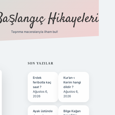
Başlangıç Hikayeleri
Taşınma maceralarıyla ilham bul!
ilbet
vd casino
vdcasino
https://www.betexper.xy
SIDEBAR
SON YAZILAR
Erdek
Kur’an-ı
feribotla kaç
Kerim hangi
saat ?
dildir ?
Ağustos 6,
Ağustos 6,
2026
2026
Ayak üstünde
Bilge Kağan