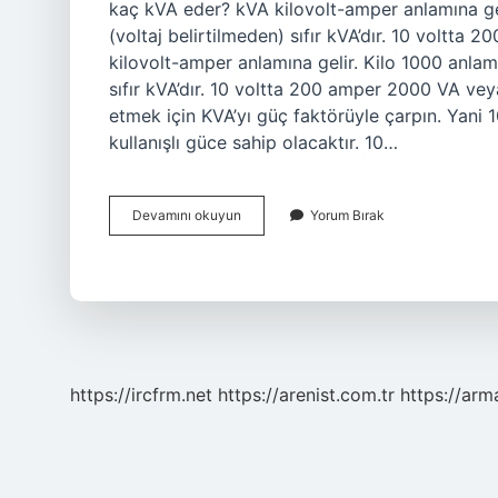
kaç kVA eder? kVA kilovolt-amper anlamına gel
(voltaj belirtilmeden) sıfır kVA’dır. 10 voltt
kilovolt-amper anlamına gelir. Kilo 1000 anlam
sıfır kVA’dır. 10 voltta 200 amper 2000 VA vey
etmek için KVA’yı güç faktörüyle çarpın. Yani 1
kullanışlı güce sahip olacaktır. 10…
10
Devamını okuyun
Yorum Bırak
Kva
Kaç
Amper
Çeker
https://ircfrm.net
https://arenist.com.tr
https://ar