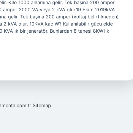
ir. Kilo 1000 anlamına gelir. Tek başına 200 amper
a 200 amper 2000 VA veya 2 kVA olur.19 Ekim 2019kVA
ına gelir. Tek başına 200 amper (voltaj belirtilmeden)
a 2 kVA olur. 10KVA kaç W? Kullanılabilir gücü elde
0 KVA’lık bir jeneratör. Bunlardan 8 tanesi 8KW’lık
mamenta.com.tr
Sitemap