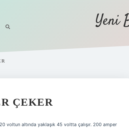
Yeni 
ER
ER ÇEKER
0 voltun altında yaklaşık 45 voltta çalışır. 200 amper