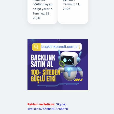
öğütücü ayarı
Temmuz 21,
ne işe yarar ?
2026
Temmuz 23,
2026
Reklam ve İletişim:
Skype:
live:.cid.575569c608265c69