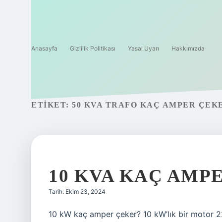
Anasayfa
Gizlilik Politikası
Yasal Uyarı
Hakkımızda
ETIKET:
50 KVA TRAFO KAÇ AMPER ÇEK
10 KVA KAÇ AMP
Tarih: Ekim 23, 2024
10 kW kaç amper çeker? 10 kW’lık bir motor 22