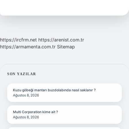
500
Yıl
Yaşar
https://ircfrm.net
https://arenist.com.tr
https://armamenta.com.tr
Sitemap
SIDEBAR
SON YAZILAR
Kuzu göbeği mantarı buzdolabında nasıl saklanır ?
Ağustos 8, 2026
Multi Corporation kime ait ?
Ağustos 8, 2026