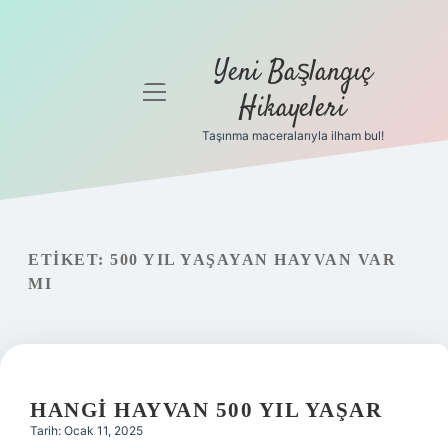
Yeni Başlangıç
menüyü
Hikayeleri
aç
Taşınma maceralarıyla ilham bul!
Anasayfa
Gizlilik
Politikası
ETIKET:
500 YIL YAŞAYAN HAYVAN VAR
Yasal Uyarı
MI
Hakkımızda
HANGI HAYVAN 500 YIL YAŞAR
Tarih: Ocak 11, 2025