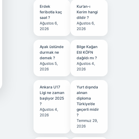
Erdek
Kur’an-ı
feribotla kaç
Kerim hangi
saat ?
dildir ?
Ağustos 6,
Ağustos 6,
2026
2026
Ayak üstünde
Bilge Kağan
durmak ne
Etil KÖFN
demek ?
dağıldı mı ?
Ağustos 5,
Ağustos 4,
2026
2026
Ankara U17
Yurt dışında
Ligi ne zaman
alınan
başlıyor 2025
diploma
?
Türkiye’de
Ağustos 4,
geçerli midir
2026
?
Temmuz 29,
2026