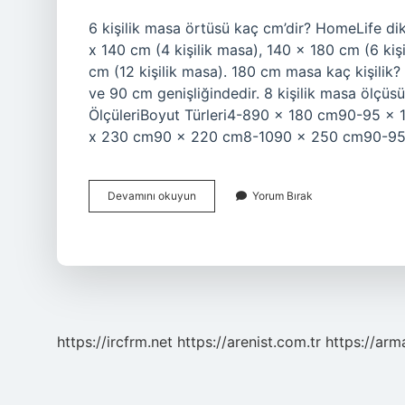
6 kişilik masa örtüsü kaç cm’dir? HomeLife di
x 140 cm (4 kişilik masa), 140 x 180 cm (6 kiş
cm (12 kişilik masa). 180 cm masa kaç kişilik
ve 90 cm genişliğindedir. 8 kişilik masa ölçü
ÖlçüleriBoyut Türleri4-890 x 180 cm90-95 
x 230 cm90 x 220 cm8-1090 x 250 cm90-95 
6
Devamını okuyun
Yorum Bırak
Kişilik
Yemek
Masası
Ölçüsü
Nedir
https://ircfrm.net
https://arenist.com.tr
https://ar