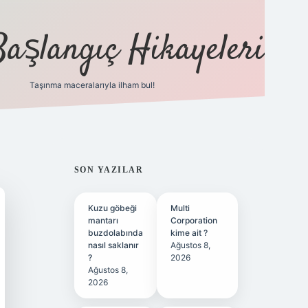
Başlangıç Hikayeleri
Taşınma maceralarıyla ilham bul!
ilbet
vd casino
vdcasino
https://www.betexper.x
SIDEBAR
SON YAZILAR
Kuzu göbeği
Multi
mantarı
Corporation
buzdolabında
kime ait ?
nasıl saklanır
Ağustos 8,
?
2026
Ağustos 8,
2026