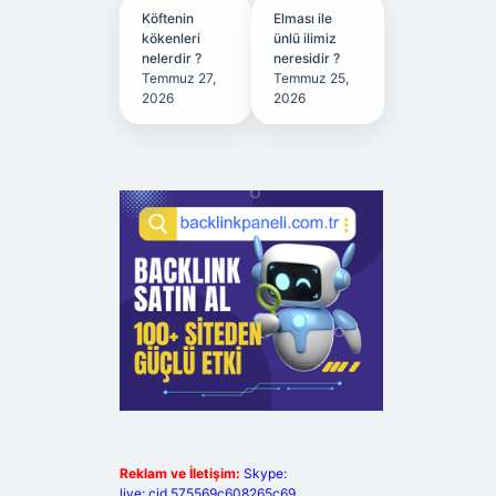
Köftenin
Elması ile
kökenleri
ünlü ilimiz
nelerdir ?
neresidir ?
Temmuz 27,
Temmuz 25,
2026
2026
Reklam ve İletişim:
Skype:
live:.cid.575569c608265c69