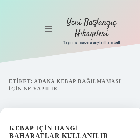
Yeni Başlangıç
menüyü
Hikayeleri
aç
Taşınma maceralarıyla ilham bul!
Anasayfa
Gizlilik
Politikası
ETIKET:
ADANA KEBAP DAĞILMAMASI
Yasal Uyarı
IÇIN NE YAPILIR
Hakkımızda
KEBAP IÇIN HANGI
BAHARATLAR KULLANILIR