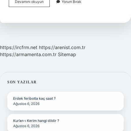
Kebap
Devamını okuyun
Yorum Bırak
Için
Hangi
Baharatlar
Kullanılır
https://ircfrm.net
https://arenist.com.tr
https://armamenta.com.tr
Sitemap
SIDEBAR
SON YAZILAR
Erdek feribotla kaç saat ?
Ağustos 6, 2026
Kur’an-ı Kerim hangi dildir ?
Ağustos 6, 2026