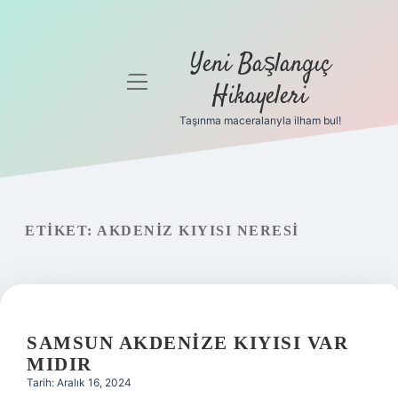
Yeni Başlangıç
menüyü
Hikayeleri
aç
Taşınma maceralarıyla ilham bul!
Anasayfa
Gizlilik
Politikası
ETIKET:
AKDENIZ KIYISI NERESI
Yasal Uyarı
Hakkımızda
SAMSUN AKDENIZE KIYISI VAR
MIDIR
Tarih: Aralık 16, 2024