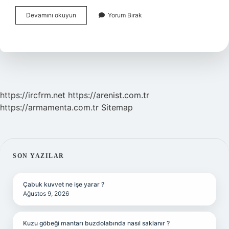
Samsun
Devamını okuyun
Yorum Bırak
Akdenize
Kıyısı
Var
Mıdır
https://ircfrm.net
https://arenist.com.tr
https://armamenta.com.tr
Sitemap
SIDEBAR
SON YAZILAR
Çabuk kuvvet ne işe yarar ?
Ağustos 9, 2026
Kuzu göbeği mantarı buzdolabında nasıl saklanır ?