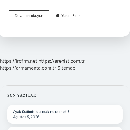
Akım
Devamını okuyun
Yorum Bırak
Şiddeti
Ne
Ile
Gösterilir
https://ircfrm.net
https://arenist.com.tr
https://armamenta.com.tr
Sitemap
SIDEBAR
SON YAZILAR
Ayak üstünde durmak ne demek ?
Ağustos 5, 2026