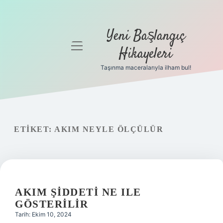
Yeni Başlangıç
menüyü
Hikayeleri
aç
Taşınma maceralarıyla ilham bul!
Anasayfa
Gizlilik
Politikası
ETIKET:
AKIM NEYLE ÖLÇÜLÜR
Yasal Uyarı
Hakkımızda
AKIM ŞIDDETI NE ILE
GÖSTERILIR
Tarih: Ekim 10, 2024