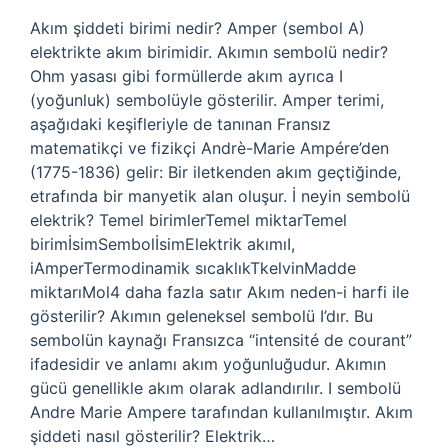
Akım şiddeti birimi nedir? Amper (sembol A)
elektrikte akım birimidir. Akımın sembolü nedir?
Ohm yasası gibi formüllerde akım ayrıca I
(yoğunluk) sembolüyle gösterilir. Amper terimi,
aşağıdaki keşifleriyle de tanınan Fransız
matematikçi ve fizikçi Andrè-Marie Ampére’den
(1775-1836) gelir: Bir iletkenden akım geçtiğinde,
etrafında bir manyetik alan oluşur. İ neyin sembolü
elektrik? Temel birimlerTemel miktarTemel
birimİsimSembolİsimElektrik akımıI,
iAmperTermodinamik sıcaklıkTkelvinMadde
miktarıMol4 daha fazla satır Akım neden-i harfi ile
gösterilir? Akımın geleneksel sembolü I’dır. Bu
sembolün kaynağı Fransızca “intensité de courant”
ifadesidir ve anlamı akım yoğunluğudur. Akımın
gücü genellikle akım olarak adlandırılır. I sembolü
Andre Marie Ampere tarafından kullanılmıştır. Akım
şiddeti nasıl gösterilir? Elektrik…