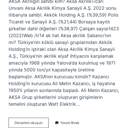
AKSA Akriliğin sahibi kim? Aksa AkrilikTicari
Unvanı Aksa Akrilik Kimya Sanayii A.Ş. 2022 sonu
itibarıyla sahibi: Akkök Holding A.Ş. (%39,59) Polis
Ticaret ve Sanayii A.Ş. (%21,44) Borsaya kayıtlı
şirketler dahil diğerleri (%38,97) Çalışan sayısı1423
(2022)Web /tr14 ek hat Aksa akrilik Sabancı’nın
mı? Türkiye’nin köklü sanayi gruplarından Akkök
Holding’in iştiraki olan Aksa Akrilik Kimya Sanayii
A.Ş., Türkiye’nin akrilik elyaf ihtiyacını karşılamak
amacıyla 1968 yılında Yalova’da kurulmuş ve 1971
yılında 5000 ton/yıl kapasiteyle üretime
başlamıştır. AKSA’nın kurucusu kimdir? Kazancı
Holding’in kurucusu Ali Metin Kazancı, iş hayatına
1950’li yılların sonlarında başladı. Ali Metin Kazancı,
AKSA Grup şirketlerini oluşturan girişimlerin
temelini oluşturan Watt Elektrik…
Aksa
Devamını okuyun
Yorum Bırak
Hissesi