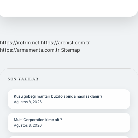
Kime
Ait
https://ircfrm.net
https://arenist.com.tr
https://armamenta.com.tr
Sitemap
SIDEBAR
SON YAZILAR
Kuzu göbeği mantarı buzdolabında nasıl saklanır ?
Ağustos 8, 2026
Multi Corporation kime ait ?
Ağustos 8, 2026