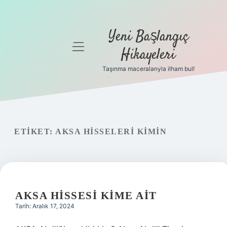
Yeni Başlangıç
menüyü
Hikayeleri
aç
Taşınma maceralarıyla ilham bul!
Anasayfa
Gizlilik
Politikası
ETIKET:
AKSA HISSELERI KIMIN
Yasal Uyarı
Hakkımızda
AKSA HISSESI KIME AIT
Tarih: Aralık 17, 2024