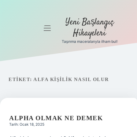
Yeni Başlangıç
menüyü
Hikayeleri
aç
Taşınma maceralarıyla ilham bul!
Anasayfa
Gizlilik
Politikası
ETIKET:
ALFA KIŞILIK NASIL OLUR
Yasal Uyarı
Hakkımızda
ALPHA OLMAK NE DEMEK
Tarih: Ocak 18, 2025