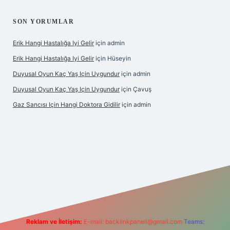
SON YORUMLAR
Erik Hangi Hastalığa Iyi Gelir
için
admin
Erik Hangi Hastalığa Iyi Gelir
için
Hüseyin
Duyusal Oyun Kaç Yaş Için Uygundur
için
admin
Duyusal Oyun Kaç Yaş Için Uygundur
için
Çavuş
Gaz Sancısı Için Hangi Doktora Gidilir
için
admin
texper.xyz/
Reklam ve İletişim:
E-mail:
backlinkpaneli@gmail.com
Teams: