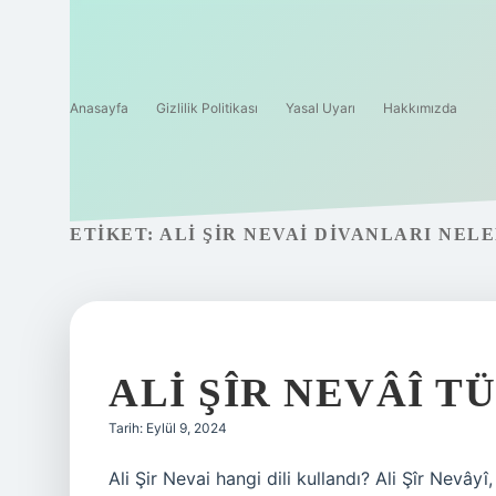
Anasayfa
Gizlilik Politikası
Yasal Uyarı
Hakkımızda
ETIKET:
ALI ŞIR NEVAI DIVANLARI NEL
ALI ŞÎR NEVÂÎ T
Tarih: Eylül 9, 2024
Ali Şir Nevai hangi dili kullandı? Ali Şîr Nevâyî