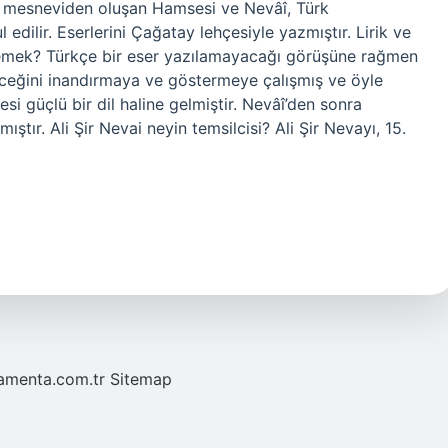
 Beş mesneviden oluşan Hamsesi ve Nevâî, Türk
edilir. Eserlerini Çağatay lehçesiyle yazmıştır. Lirik ve
ne demek? Türkçe bir eser yazılamayacağı görüşüne rağmen
leceğini inandırmaya ve göstermeye çalışmış ve öyle
esi güçlü bir dil haline gelmiştir. Nevâî’den sonra
ıştır. Ali Şir Nevai neyin temsilcisi? Ali Şir Nevayı, 15.
mamenta.com.tr
Sitemap