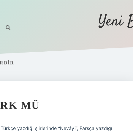
Yeni 
ERDIR
ÜRK MÜ
, Türkçe yazdığı şiirlerinde “Nevâyî”, Farsça yazdığı