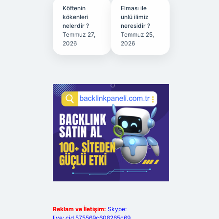
Köftenin
Elması ile
kökenleri
ünlü ilimiz
nelerdir ?
neresidir ?
Temmuz 27,
Temmuz 25,
2026
2026
Reklam ve İletişim:
Skype:
live:.cid.575569c608265c69