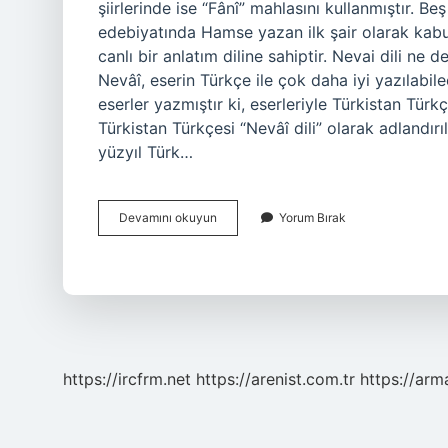
şiirlerinde ise “Fânî” mahlasını kullanmıştır.
edebiyatında Hamse yazan ilk şair olarak kabul 
canlı bir anlatım diline sahiptir. Nevai dili 
Nevâî, eserin Türkçe ile çok daha iyi yazılabi
eserler yazmıştır ki, eserleriyle Türkistan Türkç
Türkistan Türkçesi “Nevâî dili” olarak adlandırılm
yüzyıl Türk…
Ali
Devamını okuyun
Yorum Bırak
Şîr
Nevâî
Türk
Mü
https://ircfrm.net
https://arenist.com.tr
https://ar