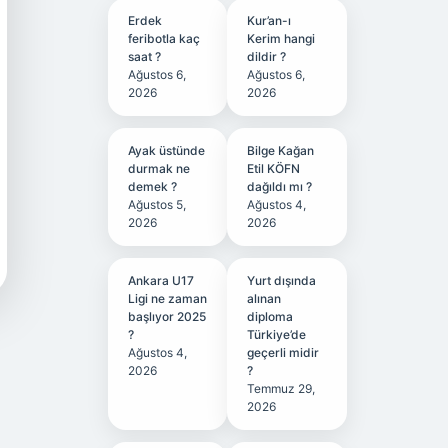
Erdek
Kur’an-ı
feribotla kaç
Kerim hangi
saat ?
dildir ?
Ağustos 6,
Ağustos 6,
2026
2026
Ayak üstünde
Bilge Kağan
durmak ne
Etil KÖFN
demek ?
dağıldı mı ?
Ağustos 5,
Ağustos 4,
2026
2026
Ankara U17
Yurt dışında
Ligi ne zaman
alınan
başlıyor 2025
diploma
?
Türkiye’de
Ağustos 4,
geçerli midir
2026
?
Temmuz 29,
2026