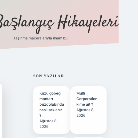
Başlangıç Hikayeleri
Taşınma maceralarıyla ilham bul!
ilbet
vd casino
vdcasino
https://www.betexper.
SIDEBAR
SON YAZILAR
Kuzu göbeği
Multi
mantarı
Corporation
buzdolabında
kime ait ?
nasıl saklanır
Ağustos 8,
?
2026
Ağustos 8,
2026