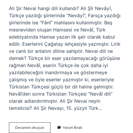
Ali Şir Nevai hangi dili kullandı? Ali Şîr Nevâyî,
Türkçe yazdığı şiirlerinde “Nevâyî”, Farsça yazdığı
şiirlerinde ise “Fânî” mahlasını kullanmıştır. Beş
mesneviden oluşan Hamsesi ve Nevâî, Türk
edebiyatında Hamse yazan ilk şair olarak kabul
edilir. Eserlerini Çağatay lehçesiyle yazmıştır. Lirik
ve canlı bir anlatım diline sahiptir. Nevai dili ne
demek? Türkçe bir eser yazılamayacağı görüşüne
rağmen Nevâî, eserin Türkçe ile çok daha iyi
yazılabileceğini inandırmaya ve göstermeye
çalışmış ve öyle eserler yazmıştır ki, eserleriyle
Türkistan Türkçesi güçlü bir dil haline gelmiştir.
Nevâî’den sonra Türkistan Türkçesi “Nevâî dili”
olarak adlandırılmıştır. Ali Şir Nevai neyin
temsilcisi? Ali Şir Nevayı, 15. yüzyıl Türk…
Ali
Devamını okuyun
Yorum Bırak
Şîr