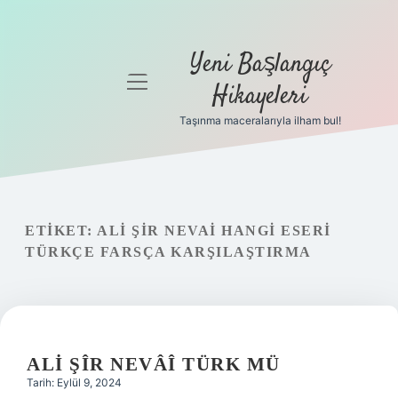
Yeni Başlangıç
menüyü
Hikayeleri
aç
Taşınma maceralarıyla ilham bul!
Anasayfa
Gizlilik
Politikası
ETIKET:
ALI ŞIR NEVAI HANGI ESERI
Yasal Uyarı
TÜRKÇE FARSÇA KARŞILAŞTIRMA
Hakkımızda
ALI ŞÎR NEVÂÎ TÜRK MÜ
Tarih: Eylül 9, 2024