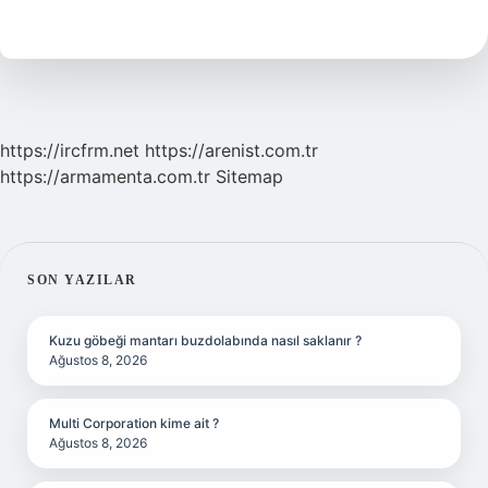
Nevâî
Türk
Mü
https://ircfrm.net
https://arenist.com.tr
https://armamenta.com.tr
Sitemap
SIDEBAR
SON YAZILAR
Kuzu göbeği mantarı buzdolabında nasıl saklanır ?
Ağustos 8, 2026
Multi Corporation kime ait ?
Ağustos 8, 2026