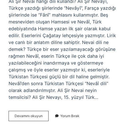
Ali Şir Nevai hangi dili kullandı? Ali Şîr Nevâyî,
Türkçe yazdığı şiirlerinde “Nevâyî”, Farsça yazdığı
şiirlerinde ise “Fânî” mahlasını kullanmıştır. Beş
mesneviden oluşan Hamsesi ve Nevâî, Türk
edebiyatında Hamse yazan ilk şair olarak kabul
edilir. Eserlerini Çağatay lehçesiyle yazmıştır. Lirik
ve canlı bir anlatım diline sahiptir. Nevai dili ne
demek? Türkçe bir eser yazılamayacağı görüşüne
rağmen Nevâî, eserin Türkçe ile çok daha iyi
yazılabileceğini inandırmaya ve göstermeye
çalışmış ve öyle eserler yazmıştır ki, eserleriyle
Türkistan Türkçesi güçlü bir dil haline gelmiştir.
Nevâî’den sonra Türkistan Türkçesi “Nevâî dili”
olarak adlandırılmıştır. Ali Şir Nevai neyin
temsilcisi? Ali Şir Nevayı, 15. yüzyıl Türk…
Ali
Devamını okuyun
Yorum Bırak
Şîr
Nevâî