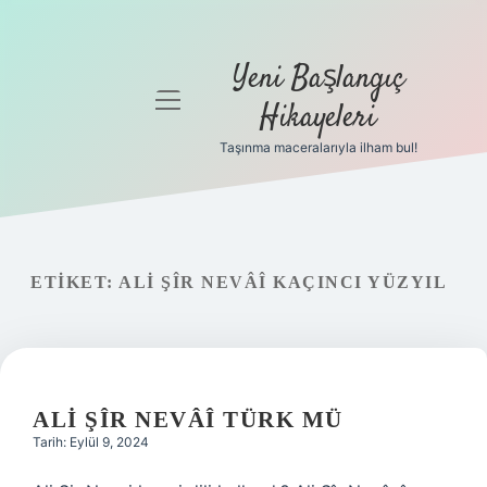
Yeni Başlangıç
menüyü
Hikayeleri
aç
Taşınma maceralarıyla ilham bul!
Anasayfa
Gizlilik
Politikası
ETIKET:
ALI ŞÎR NEVÂÎ KAÇINCI YÜZYIL
Yasal Uyarı
Hakkımızda
ALI ŞÎR NEVÂÎ TÜRK MÜ
Tarih: Eylül 9, 2024