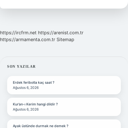
Türk
Mü
https://ircfrm.net
https://arenist.com.tr
https://armamenta.com.tr
Sitemap
SIDEBAR
SON YAZILAR
Erdek feribotla kaç saat ?
Ağustos 6, 2026
Kur’an-ı Kerim hangi dildir ?
Ağustos 6, 2026
Ayak üstünde durmak ne demek ?