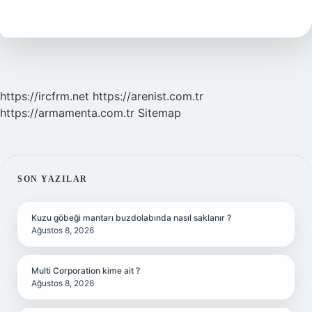
Sözel
Mantık
Var
Mı
https://ircfrm.net
https://arenist.com.tr
https://armamenta.com.tr
Sitemap
SIDEBAR
SON YAZILAR
Kuzu göbeği mantarı buzdolabında nasıl saklanır ?
Ağustos 8, 2026
Multi Corporation kime ait ?
Ağustos 8, 2026