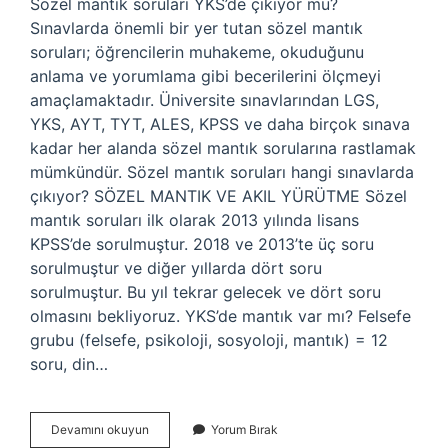
Sözel mantık soruları YKS’de çıkıyor mu?
Sınavlarda önemli bir yer tutan sözel mantık
soruları; öğrencilerin muhakeme, okuduğunu
anlama ve yorumlama gibi becerilerini ölçmeyi
amaçlamaktadır. Üniversite sınavlarından LGS,
YKS, AYT, TYT, ALES, KPSS ve daha birçok sınava
kadar her alanda sözel mantık sorularına rastlamak
mümkündür. Sözel mantık soruları hangi sınavlarda
çıkıyor? SÖZEL MANTIK VE AKIL YÜRÜTME Sözel
mantık soruları ilk olarak 2013 yılında lisans
KPSS’de sorulmuştur. 2018 ve 2013’te üç soru
sorulmuştur ve diğer yıllarda dört soru
sorulmuştur. Bu yıl tekrar gelecek ve dört soru
olmasını bekliyoruz. YKS’de mantık var mı? Felsefe
grubu (felsefe, psikoloji, sosyoloji, mantık) = 12
soru, din…
Yks
Devamını okuyun
Yorum Bırak
De