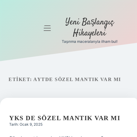
Yeni Başlangıç
menüyü
Hikayeleri
aç
Taşınma maceralarıyla ilham bul!
Anasayfa
Gizlilik
Politikası
ETIKET:
AYTDE SÖZEL MANTIK VAR MI
Yasal Uyarı
Hakkımızda
YKS DE SÖZEL MANTIK VAR MI
Tarih: Ocak 9, 2025