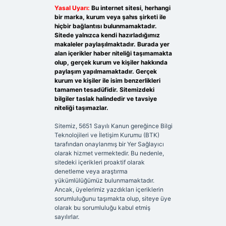
Yasal Uyarı:
Bu internet sitesi, herhangi
bir marka, kurum veya şahıs şirketi ile
hiçbir bağlantısı bulunmamaktadır.
Sitede yalnızca kendi hazırladığımız
makaleler paylaşılmaktadır. Burada yer
alan içerikler haber niteliği taşımamakta
olup, gerçek kurum ve kişiler hakkında
paylaşım yapılmamaktadır. Gerçek
kurum ve kişiler ile isim benzerlikleri
tamamen tesadüfidir. Sitemizdeki
bilgiler taslak halindedir ve tavsiye
niteliği taşımazlar.
Sitemiz, 5651 Sayılı Kanun gereğince Bilgi
Teknolojileri ve İletişim Kurumu (BTK)
tarafından onaylanmış bir Yer Sağlayıcı
olarak hizmet vermektedir. Bu nedenle,
sitedeki içerikleri proaktif olarak
denetleme veya araştırma
yükümlülüğümüz bulunmamaktadır.
Ancak, üyelerimiz yazdıkları içeriklerin
sorumluluğunu taşımakta olup, siteye üye
olarak bu sorumluluğu kabul etmiş
sayılırlar.