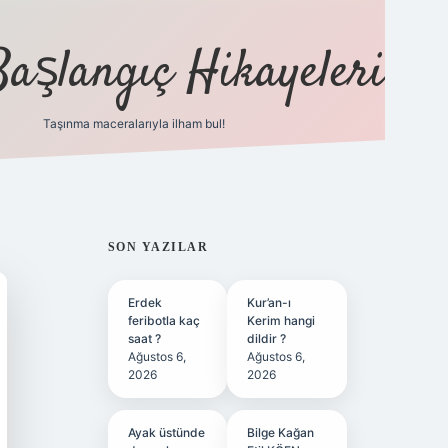
Başlangıç Hikayeleri
Taşınma maceralarıyla ilham bul!
ilbet
vd casino
vdcasino
https://www.betexper.xy
SIDEBAR
SON YAZILAR
Erdek
Kur’an-ı
feribotla kaç
Kerim hangi
saat ?
dildir ?
Ağustos 6,
Ağustos 6,
2026
2026
Ayak üstünde
Bilge Kağan