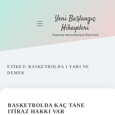
Yeni Başlangıç
menüyü
Hikayeleri
aç
Taşınma maceralarıyla ilham bul!
Anasayfa
Gizlilik
Politikası
ETIKET:
BASKETBOLDA 1 YARI NE
Yasal Uyarı
DEMEK
Hakkımızda
BASKETBOLDA KAÇ TANE
ITIRAZ HAKKI VAR