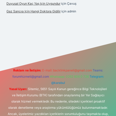
Duyusal Oyun Kaç Yaş Için Uygundur
için
Çavuş
Gaz Sancısı Için Hangi Doktora Gidilir
için
admin
exper.xyz/
Reklam ve İletişim:
E-mail:
backlinkpaneli@gmail.com
Teams:
forumhizmeti@gmail.com
Whatsapp: 0262 606 0 726
Telegram:
@karabul
Yasal Uyarı:
Sitemiz, 5651 Sayılı Kanun gereğince Bilgi Teknolojileri
ve İletişim Kurumu (BTK) tarafından onaylanmış bir Yer Sağlayıcı
olarak hizmet vermektedir. Bu nedenle, sitedeki içerikleri proaktif
olarak denetleme veya araştırma yükümlülüğümüz bulunmamaktadır.
Ancak, üyelerimiz yazdıkları içeriklerin sorumluluğunu taşımakta olup,