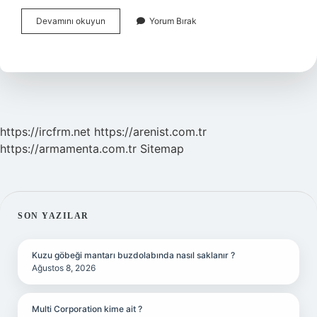
Basketbolda
Devamını okuyun
Yorum Bırak
Kaç
Tane
Itiraz
Hakkı
Var
https://ircfrm.net
https://arenist.com.tr
https://armamenta.com.tr
Sitemap
SIDEBAR
SON YAZILAR
Kuzu göbeği mantarı buzdolabında nasıl saklanır ?
Ağustos 8, 2026
Multi Corporation kime ait ?