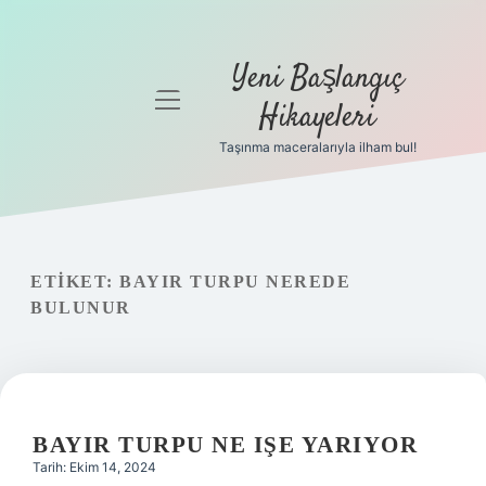
Yeni Başlangıç
menüyü
Hikayeleri
aç
Taşınma maceralarıyla ilham bul!
Anasayfa
Gizlilik
Politikası
ETIKET:
BAYIR TURPU NEREDE
Yasal Uyarı
BULUNUR
Hakkımızda
BAYIR TURPU NE IŞE YARIYOR
Tarih: Ekim 14, 2024