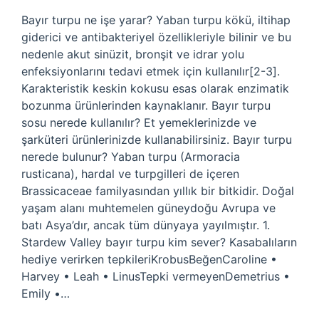
Bayır turpu ne işe yarar? Yaban turpu kökü, iltihap
giderici ve antibakteriyel özellikleriyle bilinir ve bu
nedenle akut sinüzit, bronşit ve idrar yolu
enfeksiyonlarını tedavi etmek için kullanılır[2-3].
Karakteristik keskin kokusu esas olarak enzimatik
bozunma ürünlerinden kaynaklanır. Bayır turpu
sosu nerede kullanılır? Et yemeklerinizde ve
şarküteri ürünlerinizde kullanabilirsiniz. Bayır turpu
nerede bulunur? Yaban turpu (Armoracia
rusticana), hardal ve turpgilleri de içeren
Brassicaceae familyasından yıllık bir bitkidir. Doğal
yaşam alanı muhtemelen güneydoğu Avrupa ve
batı Asya’dır, ancak tüm dünyaya yayılmıştır. 1.
Stardew Valley bayır turpu kim sever? Kasabalıların
hediye verirken tepkileriKrobusBeğenCaroline •
Harvey • Leah • LinusTepki vermeyenDemetrius •
Emily •…