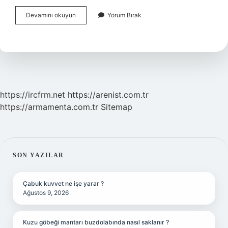
Bayır
Devamını okuyun
Yorum Bırak
Turpu
Ne
Işe
Yarıyor
https://ircfrm.net
https://arenist.com.tr
https://armamenta.com.tr
Sitemap
SIDEBAR
SON YAZILAR
Çabuk kuvvet ne işe yarar ?
Ağustos 9, 2026
Kuzu göbeği mantarı buzdolabında nasıl saklanır ?