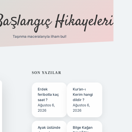
Başlangıç Hikayeleri
Taşınma maceralarıyla ilham bul!
ilbet
vd casino
vdcasino
https://www.betexper.xyz
SIDEBAR
SON YAZILAR
Erdek
Kur’an-ı
feribotla kaç
Kerim hangi
saat ?
dildir ?
Ağustos 6,
Ağustos 6,
2026
2026
Ayak üstünde
Bilge Kağan