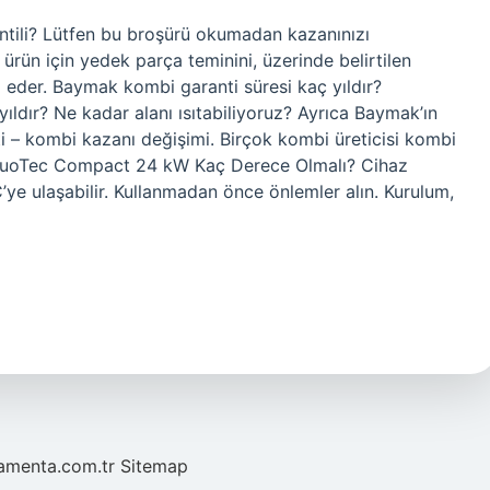
ili? Lütfen bu broşürü okumadan kazanınızı
rün için yedek parça teminini, üzerinde belirtilen
ti eder. Baymak kombi garanti süresi kaç yıldır?
ldır? Ne kadar alanı ısıtabiliyoruz? Ayrıca Baymak’ın
nti – kombi kazanı değişimi. Birçok kombi üreticisi kombi
k DuoTec Compact 24 kW Kaç Derece Olmalı? Cihaz
C’ye ulaşabilir. Kullanmadan önce önlemler alın. Kurulum,
mamenta.com.tr
Sitemap