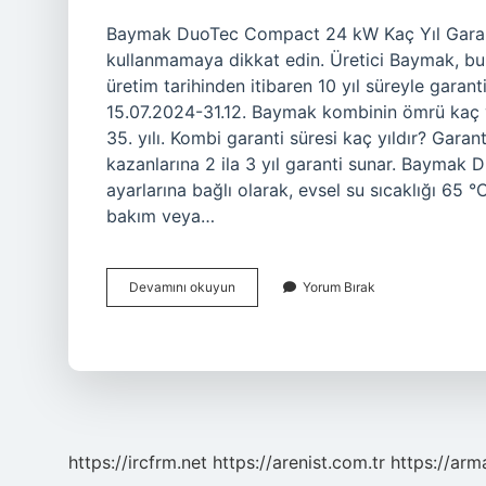
Baymak DuoTec Compact 24 kW Kaç Yıl Garant
kullanmamaya dikkat edin. Üretici Baymak, bu ü
üretim tarihinden itibaren 10 yıl süreyle garan
15.07.2024-31.12. Baymak kombinin ömrü kaç yı
35. yılı. Kombi garanti süresi kaç yıldır? Gara
kazanlarına 2 ila 3 yıl garanti sunar. Bayma
ayarlarına bağlı olarak, evsel su sıcaklığı 65 °
bakım veya…
Baymak
Devamını okuyun
Yorum Bırak
Duotec
24
Kw
Kaç
Yıl
Garantili
https://ircfrm.net
https://arenist.com.tr
https://ar