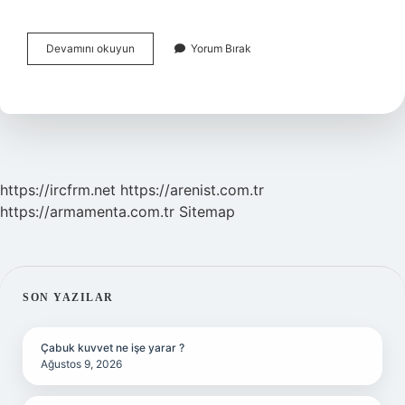
Bedelli
Devamını okuyun
Yorum Bırak
Askerlik
Ücreti
2024
Nasıl
Ödenir
https://ircfrm.net
https://arenist.com.tr
https://armamenta.com.tr
Sitemap
SIDEBAR
SON YAZILAR
Çabuk kuvvet ne işe yarar ?
Ağustos 9, 2026