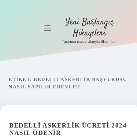
Yeni Başlangıç
menüyü
Hikayeleri
aç
Taşınma maceralarıyla ilham bul!
Anasayfa
Gizlilik
Politikası
ETIKET:
BEDELLI ASKERLIK BAŞVURUSU
Yasal Uyarı
NASIL YAPILIR EDEVLET
Hakkımızda
BEDELLI ASKERLIK ÜCRETI 2024
NASIL ÖDENIR