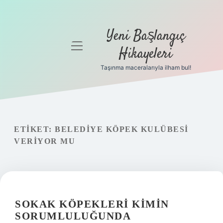
Yeni Başlangıç
menüyü
Hikayeleri
aç
Taşınma maceralarıyla ilham bul!
Anasayfa
Gizlilik
Politikası
ETIKET:
BELEDIYE KÖPEK KULÜBESI
Yasal Uyarı
VERIYOR MU
Hakkımızda
SOKAK KÖPEKLERI KIMIN
SORUMLULUĞUNDA