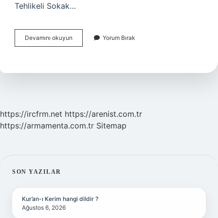
Tehlikeli Sokak…
Sokak
Devamını okuyun
Yorum Bırak
Köpekleri
Kimin
Sorumluluğunda
https://ircfrm.net
https://arenist.com.tr
https://armamenta.com.tr
Sitemap
SIDEBAR
SON YAZILAR
Kur’an-ı Kerim hangi dildir ?
Ağustos 6, 2026