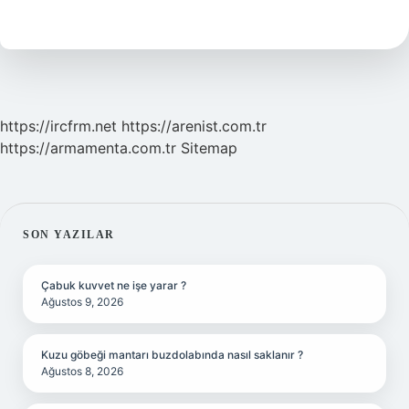
Liste
Ne
Demek
https://ircfrm.net
https://arenist.com.tr
https://armamenta.com.tr
Sitemap
SIDEBAR
SON YAZILAR
Çabuk kuvvet ne işe yarar ?
Ağustos 9, 2026
Kuzu göbeği mantarı buzdolabında nasıl saklanır ?
Ağustos 8, 2026