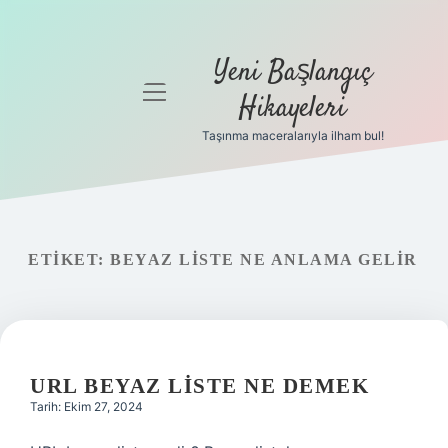
Yeni Başlangıç
menüyü
Hikayeleri
aç
Taşınma maceralarıyla ilham bul!
Anasayfa
Gizlilik
Politikası
ETIKET:
BEYAZ LISTE NE ANLAMA GELIR
Yasal Uyarı
Hakkımızda
URL BEYAZ LISTE NE DEMEK
Tarih: Ekim 27, 2024