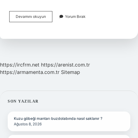
Bilgi
Devamını okuyun
Yorum Bırak
Ve
Iletişim
Teknolojileri
Çeşitleri
Nelerdir
https://ircfrm.net
https://arenist.com.tr
https://armamenta.com.tr
Sitemap
SIDEBAR
SON YAZILAR
Kuzu göbeği mantarı buzdolabında nasıl saklanır ?
Ağustos 8, 2026