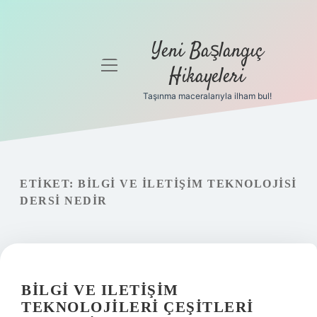
Yeni Başlangıç
menüyü
Hikayeleri
aç
Taşınma maceralarıyla ilham bul!
Anasayfa
Gizlilik
Politikası
ETIKET:
BILGI VE İLETIŞIM TEKNOLOJISI
Yasal Uyarı
DERSI NEDIR
Hakkımızda
BILGI VE ILETIŞIM
TEKNOLOJILERI ÇEŞITLERI