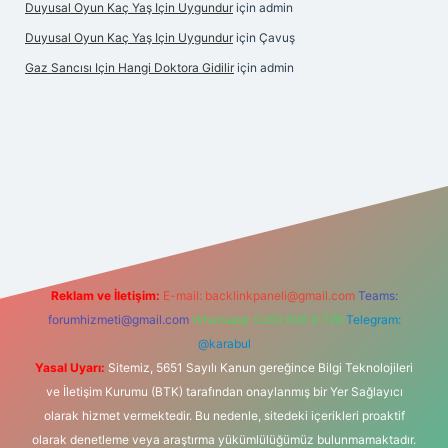
Duyusal Oyun Kaç Yaş Için Uygundur
için
admin
Duyusal Oyun Kaç Yaş Için Uygundur
için
Çavuş
Gaz Sancısı Için Hangi Doktora Gidilir
için
admin
exper.xyz/
Reklam ve İletişim:
E-mail:
backlinkpaneli@gmail.com
Teams:
forumhizmeti@gmail.com
Whatsapp: 0262 606 0 726
Telegram:
@karabul
Yasal Uyarı:
Sitemiz, 5651 Sayılı Kanun gereğince Bilgi Teknolojileri
ve İletişim Kurumu (BTK) tarafından onaylanmış bir Yer Sağlayıcı
olarak hizmet vermektedir. Bu nedenle, sitedeki içerikleri proaktif
olarak denetleme veya araştırma yükümlülüğümüz bulunmamaktadır.