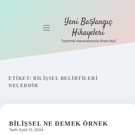
Yeni Başlangıç
menüyü
Hikayeleri
aç
Taşınma maceralarıyla ilham bul!
Anasayfa
Gizlilik
Politikası
ETIKET:
BILIŞSEL BELIRTILERI
Yasal Uyarı
NELERDIR
Hakkımızda
BILIŞSEL NE DEMEK ÖRNEK
Tarih: Eylül 10, 2024