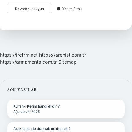
Bilişsel
Devamını okuyun
Yorum Bırak
Ne
Demek
Örnek
https://ircfrm.net
https://arenist.com.tr
https://armamenta.com.tr
Sitemap
SIDEBAR
SON YAZILAR
Kur’an-ı Kerim hangi dildir ?
Ağustos 6, 2026
Ayak üstünde durmak ne demek ?