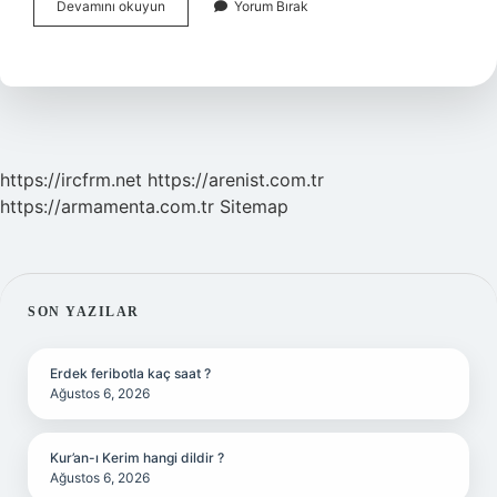
Bilişsel
Devamını okuyun
Yorum Bırak
Ne
Demek
Örnek
https://ircfrm.net
https://arenist.com.tr
https://armamenta.com.tr
Sitemap
SIDEBAR
SON YAZILAR
Erdek feribotla kaç saat ?
Ağustos 6, 2026
Kur’an-ı Kerim hangi dildir ?
Ağustos 6, 2026