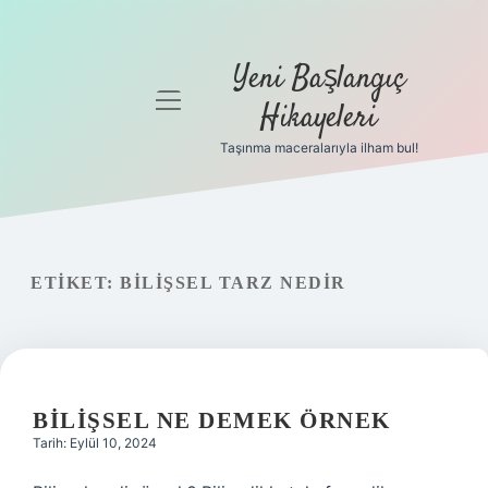
Yeni Başlangıç
menüyü
Hikayeleri
aç
Taşınma maceralarıyla ilham bul!
Anasayfa
Gizlilik
Politikası
ETIKET:
BILIŞSEL TARZ NEDIR
Yasal Uyarı
Hakkımızda
BILIŞSEL NE DEMEK ÖRNEK
Tarih: Eylül 10, 2024