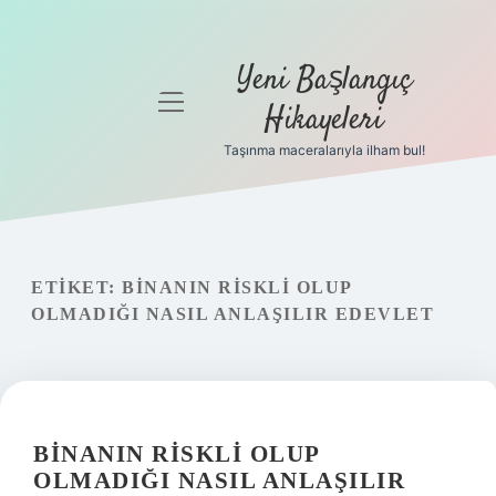
Yeni Başlangıç
menüyü
Hikayeleri
aç
Taşınma maceralarıyla ilham bul!
Anasayfa
Gizlilik
Politikası
ETIKET:
BINANIN RISKLI OLUP
Yasal Uyarı
OLMADIĞI NASIL ANLAŞILIR EDEVLET
Hakkımızda
BINANIN RISKLI OLUP
OLMADIĞI NASIL ANLAŞILIR