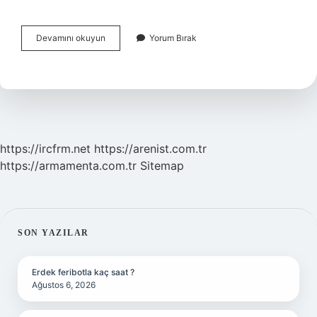
Binanın
Devamını okuyun
Yorum Bırak
Riskli
Olup
Olmadığı
Nasıl
Anlaşılır
https://ircfrm.net
https://arenist.com.tr
https://armamenta.com.tr
Sitemap
SIDEBAR
SON YAZILAR
Erdek feribotla kaç saat ?
Ağustos 6, 2026