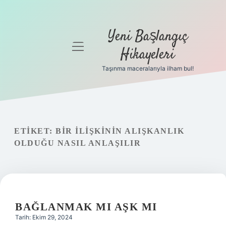
Yeni Başlangıç
menüyü
Hikayeleri
aç
Taşınma maceralarıyla ilham bul!
Anasayfa
Gizlilik
Politikası
ETIKET:
BIR ILIŞKININ ALIŞKANLIK
Yasal Uyarı
OLDUĞU NASIL ANLAŞILIR
Hakkımızda
BAĞLANMAK MI AŞK MI
Tarih: Ekim 29, 2024