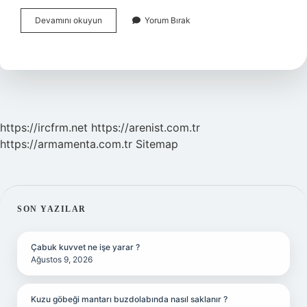
Bir
Devamını okuyun
Yorum Bırak
Erkek
Bir
Erkeğe
Aşık
Olabilir
Mi
https://ircfrm.net
https://arenist.com.tr
https://armamenta.com.tr
Sitemap
SIDEBAR
SON YAZILAR
Çabuk kuvvet ne işe yarar ?
Ağustos 9, 2026
Kuzu göbeği mantarı buzdolabında nasıl saklanır ?