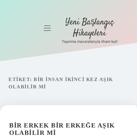
Yeni Başlangıç
menüyü
Hikayeleri
aç
Taşınma maceralarıyla ilham bul!
Anasayfa
Gizlilik
Politikası
ETIKET:
BIR INSAN IKINCI KEZ AŞIK
Yasal Uyarı
OLABILIR MI
Hakkımızda
BIR ERKEK BIR ERKEĞE AŞIK
OLABILIR MI