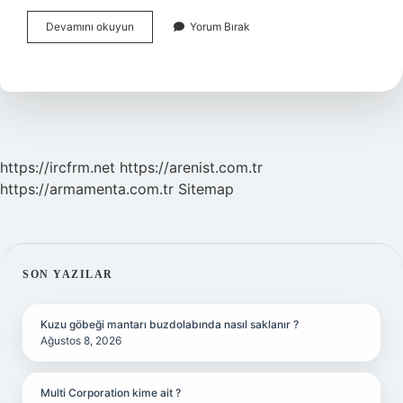
Haremdeki
Devamını okuyun
Yorum Bırak
Kadınlara
Ne
Denir
https://ircfrm.net
https://arenist.com.tr
https://armamenta.com.tr
Sitemap
SIDEBAR
SON YAZILAR
Kuzu göbeği mantarı buzdolabında nasıl saklanır ?
Ağustos 8, 2026
Multi Corporation kime ait ?