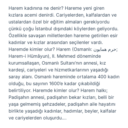
Harem kadınına ne denir? Hareme yeni giren
kızlara acemi denirdi. Cariyelerden, kalfalardan ve
ustalardan özel bir eğitim almaları gerekiyordu
çünkü çoğu İstanbul dışındaki köylerden geliyordu.
Özellikle savaşan milletlerden hareme getirilen esir
kadınlar ve kızlar arasından seçilenler vardı.
Haremde kimler olur? Harem (Osmanlı: حرم همايون;
Harem-i Hümâyun), II. Mehmed döneminde
kurumsallaşan, Osmanlı Sultanı’nın annesi, kız
kardeşi, cariyeleri ve hizmetkarlarının yaşadığı
saray alanı. Osmanlı hareminde ortalama 400 kadın
olduğu, bu sayının 1600’e kadar çıkabildiği
belirtiliyor. Haremde kimler olur? Harem halkı;
Padişahın annesi, padişahın bekar kızları, belli bir
yaşa gelmemiş şehzadeler, padişahın aile hayatını
birlikte yaşadığı kadınlar, hadımlar, beyler, kalfalar
ve cariyelerden oluşurdu.…