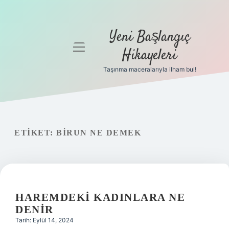
Yeni Başlangıç
menüyü
Hikayeleri
aç
Taşınma maceralarıyla ilham bul!
Anasayfa
Gizlilik
Politikası
ETIKET:
BIRUN NE DEMEK
Yasal Uyarı
Hakkımızda
HAREMDEKI KADINLARA NE
DENIR
Tarih: Eylül 14, 2024