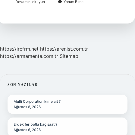
Aroma
Devamını okuyun
Yorum Bırak
Almanca
ne
demek
https://ircfrm.net
https://arenist.com.tr
https://armamenta.com.tr
Sitemap
SIDEBAR
SON YAZILAR
Multi Corporation kime ait ?
Ağustos 8, 2026
Erdek feribotla kaç saat ?
Ağustos 6, 2026