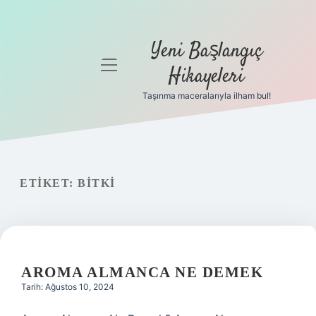
Yeni Başlangıç
menüyü
Hikayeleri
aç
Taşınma maceralarıyla ilham bul!
Anasayfa
Gizlilik
Politikası
ETIKET:
BITKI
Yasal Uyarı
Hakkımızda
AROMA ALMANCA NE DEMEK
Tarih: Ağustos 10, 2024