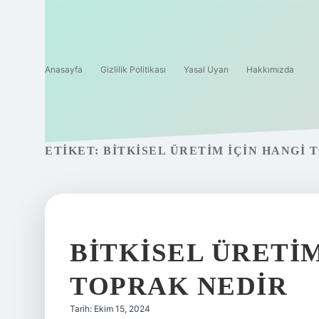
Anasayfa
Gizlilik Politikası
Yasal Uyarı
Hakkımızda
ETIKET:
BITKISEL ÜRETIM IÇIN HANGI 
BITKISEL ÜRETIM
TOPRAK NEDIR
Tarih: Ekim 15, 2024