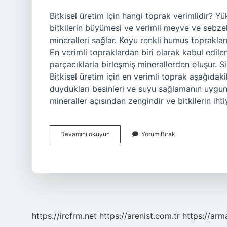
Bitkisel üretim için hangi toprak verimlidir? 
bitkilerin büyümesi ve verimli meyve ve sebze
mineralleri sağlar. Koyu renkli humus toprakla
En verimli topraklardan biri olarak kabul edilen
parçacıklarla birleşmiş minerallerden oluşur. Sil
Bitkisel üretim için en verimli toprak aşağıdaki
duydukları besinleri ve suyu sağlamanın uygu
mineraller açısından zengindir ve bitkilerin iht
Bitkisel
Devamını okuyun
Yorum Bırak
Üretim
Için
En
Verimli
Toprak
Nedir
https://ircfrm.net
https://arenist.com.tr
https://ar