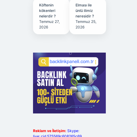
Köftenin
Elması ile
kökenleri
ünlü ilimiz
nelerdir ?
neresidir ?
Temmuz 27,
Temmuz 25,
2026
2026
Reklam ve İletişim:
Skype:
live:.cid.575569c608265c69