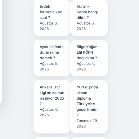
Erdek
Kur’an-ı
feribotla kaç
Kerim hangi
saat ?
dildir ?
Ağustos 6,
Ağustos 6,
2026
2026
Ayak üstünde
Bilge Kağan
durmak ne
Etil KÖFN
demek ?
dağıldı mı ?
Ağustos 5,
Ağustos 4,
2026
2026
Ankara U17
Yurt dışında
Ligi ne zaman
alınan
başlıyor 2025
diploma
?
Türkiye’de
Ağustos 4,
geçerli midir
2026
?
Temmuz 29,
2026