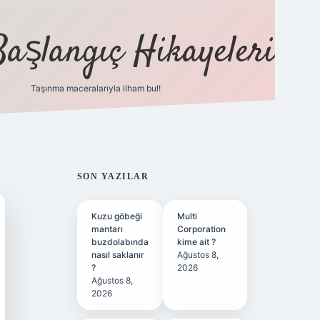
Başlangıç Hikayeleri
Taşınma maceralarıyla ilham bul!
ilbet
vd casino
vdcasino
https://www.betexper.xy
SIDEBAR
SON YAZILAR
Kuzu göbeği
Multi
mantarı
Corporation
buzdolabında
kime ait ?
nasıl saklanır
Ağustos 8,
?
2026
Ağustos 8,
2026