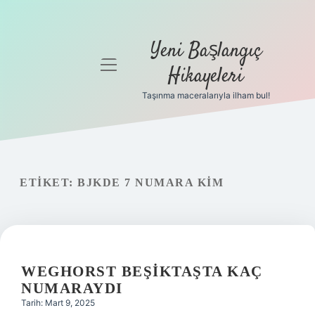
Yeni Başlangıç
menüyü
Hikayeleri
aç
Taşınma maceralarıyla ilham bul!
Anasayfa
Gizlilik
Politikası
ETIKET:
BJKDE 7 NUMARA KIM
Yasal Uyarı
Hakkımızda
WEGHORST BEŞIKTAŞTA KAÇ
NUMARAYDI
Tarih: Mart 9, 2025