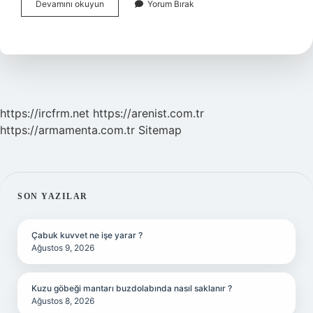
Weghorst
Devamını okuyun
Yorum Bırak
Beşiktaşta
Kaç
Numaraydı
https://ircfrm.net
https://arenist.com.tr
https://armamenta.com.tr
Sitemap
SIDEBAR
SON YAZILAR
Çabuk kuvvet ne işe yarar ?
Ağustos 9, 2026
Kuzu göbeği mantarı buzdolabında nasıl saklanır ?
Ağustos 8, 2026