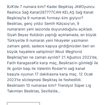
BJK’de 7 numara kim? Kader Beşiktaş JK#Oyuncu
Rashica Sağ Kanat287777CAN KELAŞ Sağ Kanat
Beşiktaş’ta 9 numaralı formayı kim giyiyor?
Besiktas, genç yıldız Semih Külçsoy’un, 9
numaranın yeni sezonda duyurulduğunu açıkladı.
Siyah Beyaz Kulübün yaptığı açıklamada, en büyük
Türkiye’de 9 numaralı yeni hikayeler yazmanın
zamanı geldi, sadece kapıya girdiğinizden beri en
büyük hayallere sahiptiniz! Wout Weghorst
Beşiktaş’tan ne zaman ayrıldı? 21 Ağustos 2022’de,
Fatih KaragazeK’e karşı maç, Besiktas’ın gömleği ile
ilk golün başı ile Valentin Rosier’in sağ kanat
başıyla oyunun 17 dakikasına karşı maç. 12 Ocak
2023’te sözleşmesi Beşiktaş ile feshedildi.
Besiktasin 10 numarası kim? Trendyol Süper Lig
Takımları Besiktas, Sevilla’da…