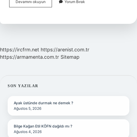
Ahmet
Devamını okuyun
Yorum Bırak
Rauf
Mollaoğlu
Nereli
https://ircfrm.net
https://arenist.com.tr
https://armamenta.com.tr
Sitemap
SIDEBAR
SON YAZILAR
Ayak üstünde durmak ne demek ?
Ağustos 5, 2026
Bilge Kağan Etil KÖFN dağıldı mı ?
Ağustos 4, 2026