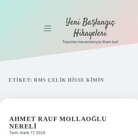
Yeni Başlangıç
menüyü
Hikayeleri
aç
Taşınma maceralarıyla ilham bul!
Anasayfa
Gizlilik
Politikası
ETIKET:
BMS ÇELIK HISSE KIMIN
Yasal Uyarı
Hakkımızda
AHMET RAUF MOLLAOĞLU
NERELI
Tarih: Aralık 17, 2024