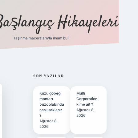
Başlangıç Hikayeleri
Taşınma maceralarıyla ilham bul!
ilbet
vd casino
vdcasino
https://www.betexper.xy
SIDEBAR
SON YAZILAR
Kuzu göbeği
Multi
mantarı
Corporation
buzdolabında
kime ait ?
nasıl saklanır
Ağustos 8,
?
2026
Ağustos 8,
2026