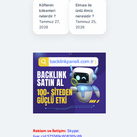
Köftenin
Elması ile
kökenleri
ünlü ilimiz
nelerdir ?
neresidir ?
Temmuz 27,
Temmuz 25,
2026
2026
Reklam ve İletişim:
Skype:
live:.cid.575569c608265c69