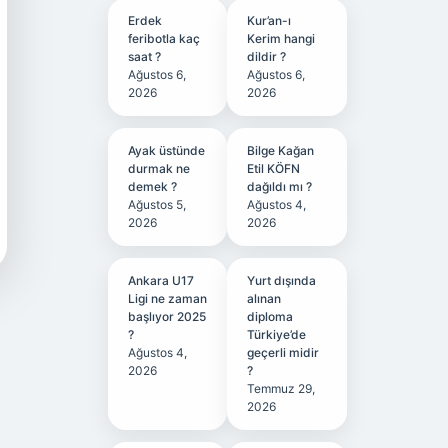
Erdek
Kur’an-ı
feribotla kaç
Kerim hangi
saat ?
dildir ?
Ağustos 6,
Ağustos 6,
2026
2026
Ayak üstünde
Bilge Kağan
durmak ne
Etil KÖFN
demek ?
dağıldı mı ?
Ağustos 5,
Ağustos 4,
2026
2026
Ankara U17
Yurt dışında
Ligi ne zaman
alınan
başlıyor 2025
diploma
?
Türkiye’de
Ağustos 4,
geçerli midir
2026
?
Temmuz 29,
2026