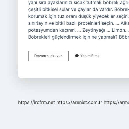
yanı sıra ayaklarınızı sıcak tutmak böbrek ağrıs
çeşitli bitkisel sular ve çaylar da vardır. Böb
korumak için tuz oranı düşük yiyecekler seçin.
sınırlayın ve bitki bazlı proteinleri seçin. … Alk
potasyumdan kaçının. … Zeytinyağı … Limon
Böbrekleri güçlendirmek için ne yapmalı? Böb
Böbrek
Devamını okuyun
Yorum Bırak
Ne
Temizler
https://ircfrm.net
https://arenist.com.tr
https://ar