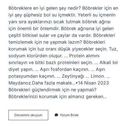
Böbreklere en iyi gelen şey nedir? Böbrekler için en
iyi şey şüphesiz bol su içmektir. Yeterli su içmenin
yanı sıra ayaklarınızı sıcak tutmak böbrek ağrısı
için önemli bir önlemdir. Böbrek ağrısına iyi gelen
çeşitli bitkisel sular ve çaylar da vardır. Böbrekleri
temizlemek için ne yapmak lazım? Böbrekleri
korumak için tuz oranı düşük yiyecekler seçin. Tuz,
sodyum klorürden oluşur. … Protein alımını
sınırlayın ve bitki bazlı proteinleri seçin. … Alkali bir
diyet yapın. … Aşırı fosfordan kaçının. … Aşırı
potasyumdan kaçının. … Zeytinyağı … Limon. …
Maydanoz.Daha fazla makale…•14 Nisan 2023
Böbrekleri güçlendirmek için ne yapmalı?
Böbreklerinizi korumak için almanız gereken…
Böbrek
Devamını okuyun
Yorum Bırak
Ne
Temizler