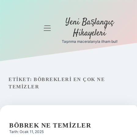
Yeni Başlangıç
menüyü
Hikayeleri
aç
Taşınma maceralarıyla ilham bul!
Anasayfa
Gizlilik
Politikası
ETIKET:
BÖBREKLERI EN ÇOK NE
Yasal Uyarı
TEMIZLER
Hakkımızda
BÖBREK NE TEMIZLER
Tarih: Ocak 11, 2025