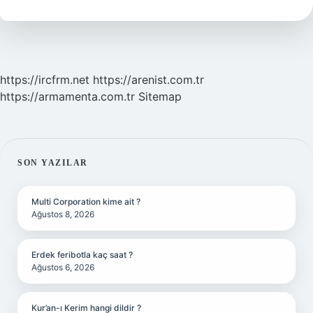
https://ircfrm.net
https://arenist.com.tr
https://armamenta.com.tr
Sitemap
SIDEBAR
SON YAZILAR
Multi Corporation kime ait ?
Ağustos 8, 2026
Erdek feribotla kaç saat ?
Ağustos 6, 2026
Kur’an-ı Kerim hangi dildir ?