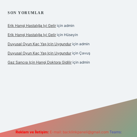
SON YORUMLAR
Erik Hangi Hastalığa Iyi Gelir
için
admin
Erik Hangi Hastalığa Iyi Gelir
için
Hüseyin
Duyusal Oyun Kaç Yaş Için Uygundur
için
admin
Duyusal Oyun Kaç Yaş Için Uygundur
için
Çavuş
Gaz Sancısı Için Hangi Doktora Gidilir
için
admin
texper.xyz/
Reklam ve İletişim:
E-mail:
backlinkpaneli@gmail.com
Teams: