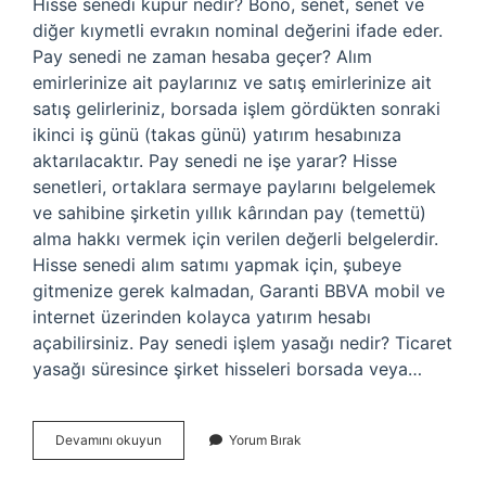
Hisse senedi küpür nedir? Bono, senet, senet ve
diğer kıymetli evrakın nominal değerini ifade eder.
Pay senedi ne zaman hesaba geçer? Alım
emirlerinize ait paylarınız ve satış emirlerinize ait
satış gelirleriniz, borsada işlem gördükten sonraki
ikinci iş günü (takas günü) yatırım hesabınıza
aktarılacaktır. Pay senedi ne işe yarar? Hisse
senetleri, ortaklara sermaye paylarını belgelemek
ve sahibine şirketin yıllık kârından pay (temettü)
alma hakkı vermek için verilen değerli belgelerdir.
Hisse senedi alım satımı yapmak için, şubeye
gitmenize gerek kalmadan, Garanti BBVA mobil ve
internet üzerinden kolayca yatırım hesabı
açabilirsiniz. Pay senedi işlem yasağı nedir? Ticaret
yasağı süresince şirket hisseleri borsada veya…
Pay
Devamını okuyun
Yorum Bırak
Senedi
Tertip