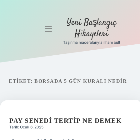
Yeni Başlangıç
menüyü
Hikayeleri
aç
Taşınma maceralarıyla ilham bul!
Anasayfa
Gizlilik
Politikası
ETIKET:
BORSADA 5 GÜN KURALI NEDIR
Yasal Uyarı
Hakkımızda
PAY SENEDI TERTIP NE DEMEK
Tarih: Ocak 6, 2025