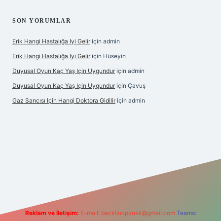
SON YORUMLAR
Erik Hangi Hastalığa Iyi Gelir
için
admin
Erik Hangi Hastalığa Iyi Gelir
için
Hüseyin
Duyusal Oyun Kaç Yaş Için Uygundur
için
admin
Duyusal Oyun Kaç Yaş Için Uygundur
için
Çavuş
Gaz Sancısı Için Hangi Doktora Gidilir
için
admin
w.betexper.xyz/
Reklam ve İletişim:
E-mail:
backlinkpaneli@gmail.com
Teams: