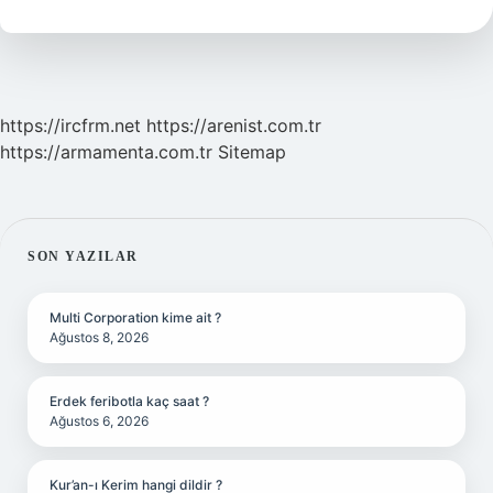
Ne
Demek
https://ircfrm.net
https://arenist.com.tr
https://armamenta.com.tr
Sitemap
SIDEBAR
SON YAZILAR
Multi Corporation kime ait ?
Ağustos 8, 2026
Erdek feribotla kaç saat ?
Ağustos 6, 2026
Kur’an-ı Kerim hangi dildir ?