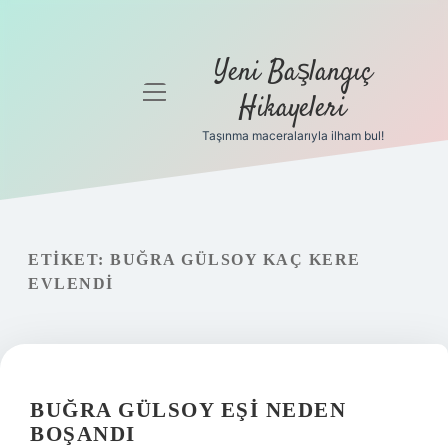
Yeni Başlangıç
menüyü
Hikayeleri
aç
Taşınma maceralarıyla ilham bul!
Anasayfa
Gizlilik
Politikası
ETIKET:
BUĞRA GÜLSOY KAÇ KERE
Yasal Uyarı
EVLENDI
Hakkımızda
BUĞRA GÜLSOY EŞI NEDEN
BOŞANDI