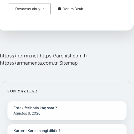
Buğra
Devamını okuyun
Yorum Bırak
Gülsoy
Eşi
Neden
Boşandı
https://ircfrm.net
https://arenist.com.tr
https://armamenta.com.tr
Sitemap
SIDEBAR
SON YAZILAR
Erdek feribotla kaç saat ?
Ağustos 6, 2026
Kur’an-ı Kerim hangi dildir ?