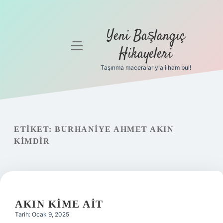
Yeni Başlangıç
menüyü
Hikayeleri
aç
Taşınma maceralarıyla ilham bul!
Anasayfa
Gizlilik
Politikası
ETIKET:
BURHANIYE AHMET AKIN
Yasal Uyarı
KIMDIR
Hakkımızda
AKIN KIME AIT
Tarih: Ocak 9, 2025