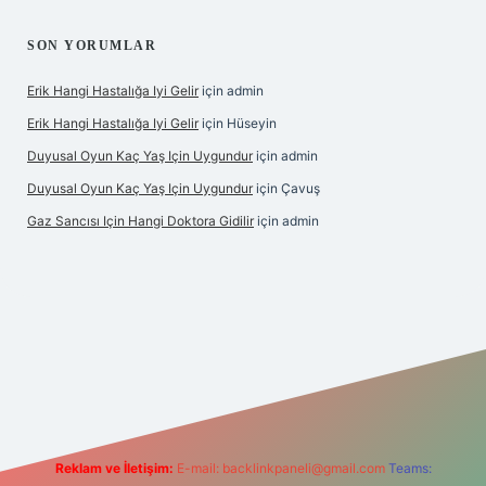
SON YORUMLAR
Erik Hangi Hastalığa Iyi Gelir
için
admin
Erik Hangi Hastalığa Iyi Gelir
için
Hüseyin
Duyusal Oyun Kaç Yaş Için Uygundur
için
admin
Duyusal Oyun Kaç Yaş Için Uygundur
için
Çavuş
Gaz Sancısı Için Hangi Doktora Gidilir
için
admin
texper.xyz/
Reklam ve İletişim:
E-mail:
backlinkpaneli@gmail.com
Teams: