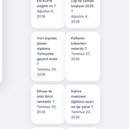
Etil KÖFN
Ligi ne zaman
dağıldı mı ?
başlıyor 2025
Ağustos 4,
?
2026
Ağustos 4,
2026
Yurt dışında
Köftenin
alınan
kökenleri
diploma
nelerdir ?
Türkiye’de
Temmuz 27,
geçerli midir
2026
?
Temmuz 29,
2026
Elması ile
Kahve
ünlü ilimiz
makinesi
neresidir ?
öğütücü ayarı
Temmuz 25,
ne işe yarar ?
2026
Temmuz 23,
2026