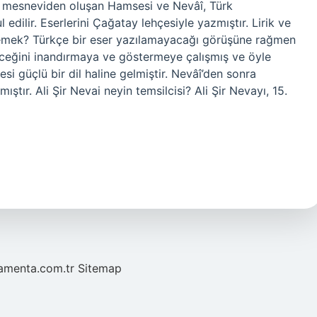
 Beş mesneviden oluşan Hamsesi ve Nevâî, Türk
edilir. Eserlerini Çağatay lehçesiyle yazmıştır. Lirik ve
ne demek? Türkçe bir eser yazılamayacağı görüşüne rağmen
leceğini inandırmaya ve göstermeye çalışmış ve öyle
esi güçlü bir dil haline gelmiştir. Nevâî’den sonra
ıştır. Ali Şir Nevai neyin temsilcisi? Ali Şir Nevayı, 15.
mamenta.com.tr
Sitemap