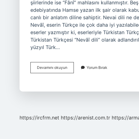
şiirlerinde ise “Fânî” mahlasını kullanmıştır.
edebiyatında Hamse yazan ilk şair olarak kabul 
canlı bir anlatım diline sahiptir. Nevai dili 
Nevâî, eserin Türkçe ile çok daha iyi yazılabi
eserler yazmıştır ki, eserleriyle Türkistan Türkç
Türkistan Türkçesi “Nevâî dili” olarak adlandırılm
yüzyıl Türk…
Ali
Devamını okuyun
Yorum Bırak
Şîr
Nevâî
Türk
Mü
https://ircfrm.net
https://arenist.com.tr
https://ar