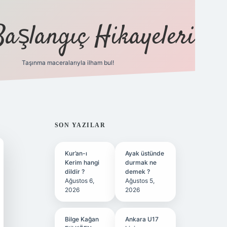
Başlangıç Hikayeleri
Taşınma maceralarıyla ilham bul!
ilbet
vd casino
vdcasino
https://www.betexper.x
SIDEBAR
SON YAZILAR
Kur’an-ı
Ayak üstünde
Kerim hangi
durmak ne
dildir ?
demek ?
Ağustos 6,
Ağustos 5,
2026
2026
Bilge Kağan
Ankara U17