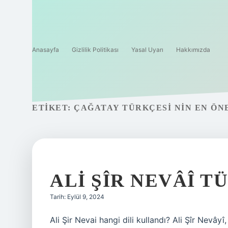
Anasayfa
Gizlilik Politikası
Yasal Uyarı
Hakkımızda
ETIKET:
ÇAĞATAY TÜRKÇESI NIN EN ÖN
ALI ŞÎR NEVÂÎ T
Tarih: Eylül 9, 2024
Ali Şir Nevai hangi dili kullandı? Ali Şîr Nevâyî