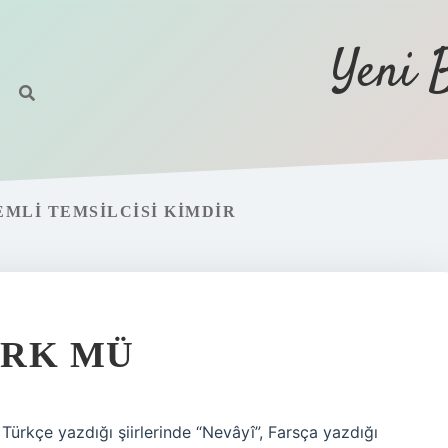
Yeni 
EMLI TEMSILCISI KIMDIR
ÜRK MÜ
, Türkçe yazdığı şiirlerinde “Nevâyî”, Farsça yazdığı