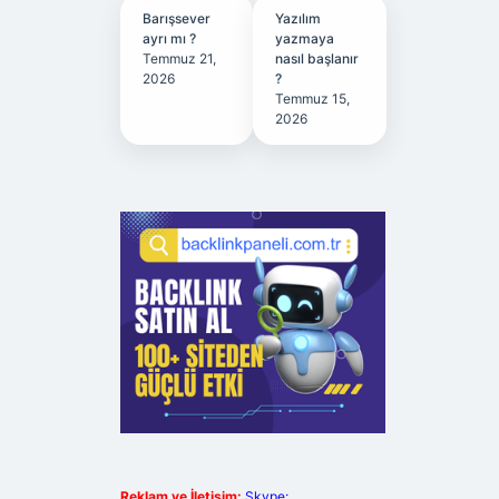
Barışsever
Yazılım
ayrı mı ?
yazmaya
Temmuz 21,
nasıl başlanır
2026
?
Temmuz 15,
2026
Reklam ve İletişim:
Skype: