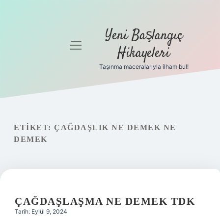
Yeni Başlangıç
menüyü
Hikayeleri
aç
Taşınma maceralarıyla ilham bul!
Anasayfa
Gizlilik
Politikası
ETIKET:
ÇAĞDAŞLIK NE DEMEK NE
Yasal Uyarı
DEMEK
Hakkımızda
ÇAĞDAŞLAŞMA NE DEMEK TDK
Tarih: Eylül 9, 2024