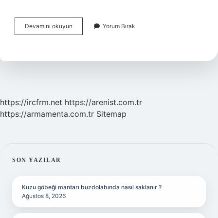
Çağdaşlaşma
Devamını okuyun
Yorum Bırak
Ne
Demek
Tdk
https://ircfrm.net
https://arenist.com.tr
https://armamenta.com.tr
Sitemap
SIDEBAR
SON YAZILAR
Kuzu göbeği mantarı buzdolabında nasıl saklanır ?
Ağustos 8, 2026