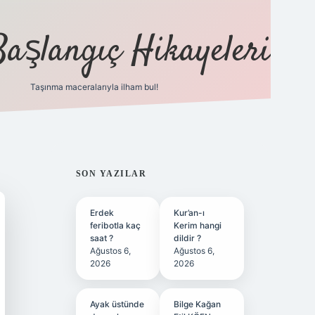
Başlangıç Hikayeleri
Taşınma maceralarıyla ilham bul!
ilbet
vd casino
vdcasino
https://www.betexper.xy
SIDEBAR
SON YAZILAR
Erdek
Kur’an-ı
feribotla kaç
Kerim hangi
saat ?
dildir ?
Ağustos 6,
Ağustos 6,
2026
2026
Ayak üstünde
Bilge Kağan