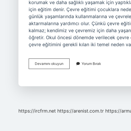
korumak ve daha sağlıklı yaşamak için yaptıkla
için eğitim denir. Çevre eğitimi çocuklara nede
günlük yaşamlarında kullanmalarına ve çevrele
aktarmalarına yardımcı olur. Çünkü çevre eği
kalmaz; kendimiz ve çevremiz için daha yaşana
öğretir. Okul öncesi dönemde verilecek çevre 
çevre eğitimini gerekli kılan iki temel neden va
Çevre
Devamını okuyun
Yorum Bırak
Eğitimi
Neden
Önemlidir
https://ircfrm.net
https://arenist.com.tr
https://ar