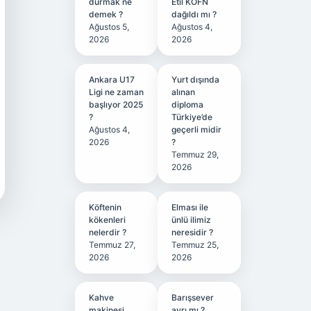
durmak ne
Etil KÖFN
demek ?
dağıldı mı ?
Ağustos 5,
Ağustos 4,
2026
2026
Ankara U17
Yurt dışında
Ligi ne zaman
alınan
başlıyor 2025
diploma
?
Türkiye’de
Ağustos 4,
geçerli midir
2026
?
Temmuz 29,
2026
Köftenin
Elması ile
kökenleri
ünlü ilimiz
nelerdir ?
neresidir ?
Temmuz 27,
Temmuz 25,
2026
2026
Kahve
Barışsever
makinesi
ayrı mı ?