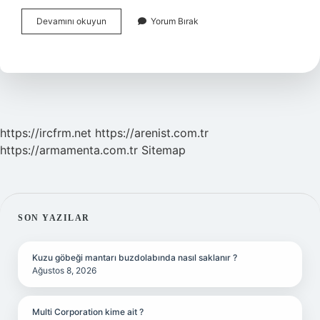
Çevre
Devamını okuyun
Yorum Bırak
Eğitimi
Neden
Önemlidir
https://ircfrm.net
https://arenist.com.tr
https://armamenta.com.tr
Sitemap
SIDEBAR
SON YAZILAR
Kuzu göbeği mantarı buzdolabında nasıl saklanır ?
Ağustos 8, 2026
Multi Corporation kime ait ?