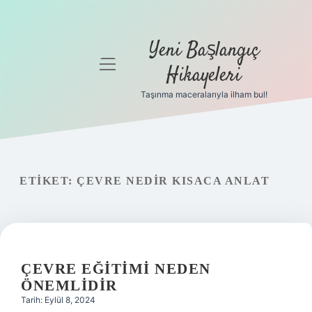
Yeni Başlangıç
menüyü
Hikayeleri
aç
Taşınma maceralarıyla ilham bul!
Anasayfa
Gizlilik
Politikası
ETIKET:
ÇEVRE NEDIR KISACA ANLAT
Yasal Uyarı
Hakkımızda
ÇEVRE EĞITIMI NEDEN
ÖNEMLIDIR
Tarih: Eylül 8, 2024