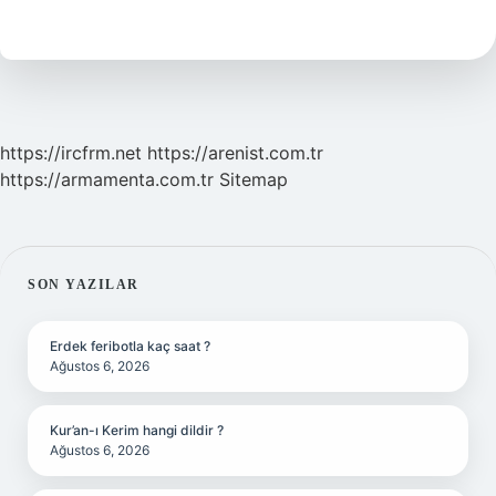
Yaptırmak
Kaç
Tl
https://ircfrm.net
https://arenist.com.tr
https://armamenta.com.tr
Sitemap
SIDEBAR
SON YAZILAR
Erdek feribotla kaç saat ?
Ağustos 6, 2026
Kur’an-ı Kerim hangi dildir ?
Ağustos 6, 2026