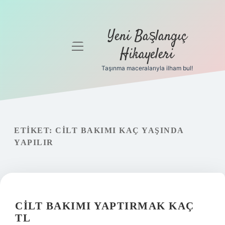
Yeni Başlangıç
menüyü
Hikayeleri
aç
Taşınma maceralarıyla ilham bul!
Anasayfa
Gizlilik
Politikası
ETIKET:
CILT BAKIMI KAÇ YAŞINDA
Yasal Uyarı
YAPILIR
Hakkımızda
CILT BAKIMI YAPTIRMAK KAÇ
TL