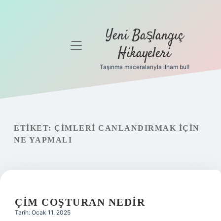
Yeni Başlangıç
menüyü
Hikayeleri
aç
Taşınma maceralarıyla ilham bul!
Anasayfa
Gizlilik
Politikası
ETIKET:
ÇIMLERI CANLANDIRMAK IÇIN
Yasal Uyarı
NE YAPMALI
Hakkımızda
ÇIM COŞTURAN NEDIR
Tarih: Ocak 11, 2025