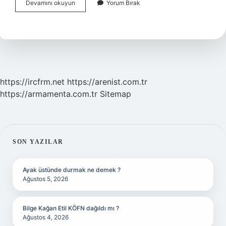
Çim
Devamını okuyun
Yorum Bırak
Coşturan
Nedir
https://ircfrm.net
https://arenist.com.tr
https://armamenta.com.tr
Sitemap
SIDEBAR
SON YAZILAR
Ayak üstünde durmak ne demek ?
Ağustos 5, 2026
Bilge Kağan Etil KÖFN dağıldı mı ?
Ağustos 4, 2026